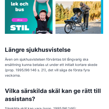
Längre sjukhusvistelse
Även om sjukhusvistelsen förväntas bli långvarig ska
ersättning kunna betalas ut under ett initialt kortare skede
(prop. 1995/96:146 s. 21), det vill säga de första fyra
veckorna.
Vilka särskilda skäl kan ge rätt till
assistans?
Särskilda skäl kan vara (prop. 1995/96:146):