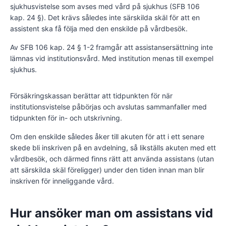
sjukhusvistelse som avses med vård på sjukhus (SFB 106
kap. 24 §). Det krävs således inte särskilda skäl för att en
assistent ska få följa med den enskilde på vårdbesök.
Av SFB 106 kap. 24 § 1-2 framgår att assistansersättning inte
lämnas vid institutionsvård. Med institution menas till exempel
sjukhus.
Försäkringskassan berättar att tidpunkten för när
institutionsvistelse påbörjas och avslutas sammanfaller med
tidpunkten för in- och utskrivning.
Om den enskilde således åker till akuten för att i ett senare
skede bli inskriven på en avdelning, så likställs akuten med ett
vårdbesök, och därmed finns rätt att använda assistans (utan
att särskilda skäl föreligger) under den tiden innan man blir
inskriven för inneliggande vård.
Hur ansöker man om assistans vid