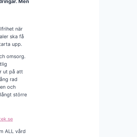
dringar. Men
frihet när
aler ska få
tarta upp.
och omsorg.
lig
 ut på att
lång rad
den och
långt större
ek.se
nom ALL vård