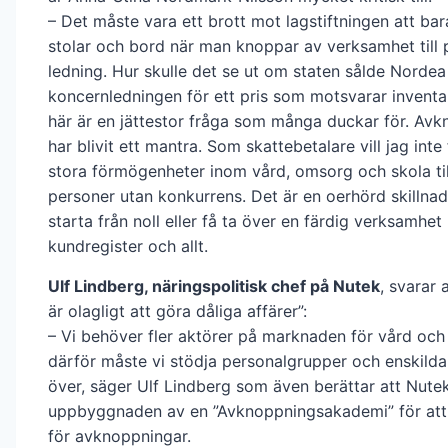
– Det måste vara ett brott mot lagstiftningen att ba
stolar och bord när man knoppar av verksamhet till p
ledning. Hur skulle det se ut om staten sålde Nordea t
koncernledningen för ett pris som motsvarar inventa
här är en jättestor fråga som många duckar för. Av
har blivit ett mantra. Som skattebetalare vill jag inte
stora förmögenheter inom vård, omsorg och skola til
personer utan konkurrens. Det är en oerhörd skillnad
starta från noll eller få ta över en färdig verksamhe
kundregister och allt.
Ulf Lindberg, näringspolitisk chef på Nutek
, svarar 
är olagligt att göra dåliga affärer”:
– Vi behöver fler aktörer på marknaden för vård oc
därför måste vi stödja personalgrupper och enskilda 
över, säger Ulf Lindberg som även berättar att Nutek
uppbyggnaden av en ”Avknoppningsakademi” för att 
för avknoppningar.