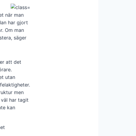
het när man
an har gjort
 år. Om man
tera, säger
er att det
örare.
et utan
felaktigheter.
truktur men
väl har tagit
nte kan
et