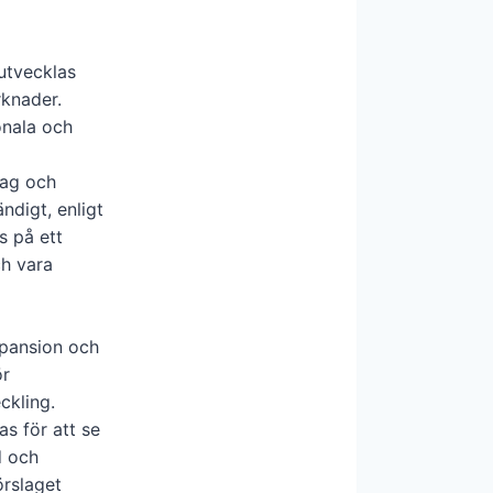
utvecklas
rknader.
onala och
tag och
ndigt, enligt
s på ett
ch vara
xpansion och
ör
ckling.
as för att se
d och
örslaget