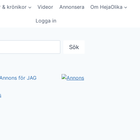
r & krönikor
Videor
Annonsera
Om HejaOlika
Logga in
Sök