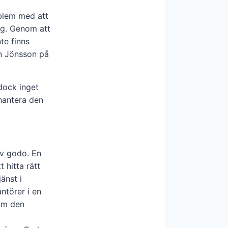
oblem med att
rg. Genom att
nte finns
n Jönsson på
dock inget
hantera den
av godo. En
 hitta rätt
änst i
ntörer i en
som den