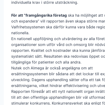
individuella krav i större utsträckning.
För att ”framgångsrika företag
ska ha möjlihget att 
och expandera” vill rapporten även skapa större ma
Valfrihetssystemen ska därför kunna vara både regi
nationella.
En nationell uppföljning och utvärdering av alla före
organisationer som utför vård och omsorg blir nödvä
rapporten. Kvalitet och kostnader ska kunna jämföra
systematiskt sätt. Resultaten ska redovisas öppet o
tillgängliga för patienter och alla andra.
Nutek och Almega är också angelägna om att
ersättningssystemen blir sådana att det lockar till e
utveckling. Dagens upphandling sätter ofta ett tak f
ersättningarna, vilket hindrar effektivisering och utve
Rapporten föreslår att ett nytt nationellt organ inrätt
till att den offentliga upphandlingen blir väl utforma
stimulerar konkurrens. Konkurrensverket ska enligt f