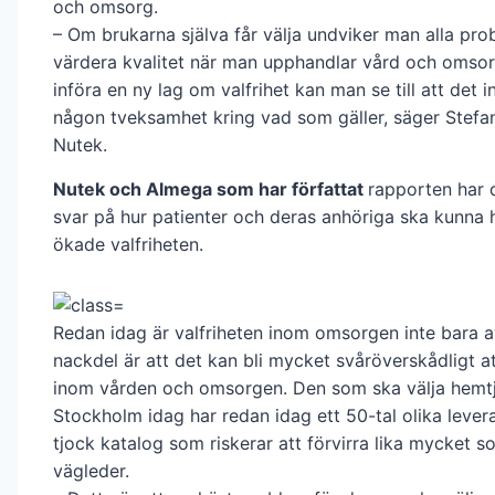
och omsorg.
– Om brukarna själva får välja undviker man alla pr
värdera kvalitet när man upphandlar vård och omso
införa en ny lag om valfrihet kan man se till att det i
någon tveksamhet kring vad som gäller, säger Stefa
Nutek.
Nutek och Almega som har författat
rapporten har 
svar på hur patienter och deras anhöriga ska kunna 
ökade valfriheten.
Redan idag är valfriheten inom omsorgen inte bara 
nackdel är att det kan bli mycket svåröverskådligt att
inom vården och omsorgen. Den som ska välja hemtj
Stockholm idag har redan idag ett 50-tal olika levera
tjock katalog som riskerar att förvirra lika mycket 
vägleder.