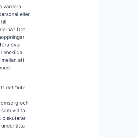
ra värdera
ersonal eller
ill
rierna? Det
knoppningar
 föra över
l enskilda
 mellan att
t med
att det ”inte
h omsorg och
som vill ta
 diskuterar
underlätta