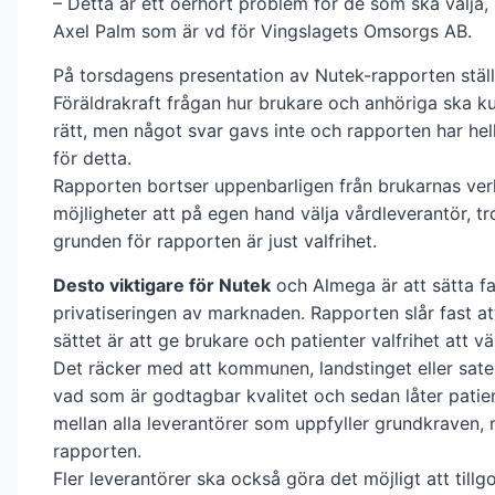
– Detta är ett oerhört problem för de som ska välja,
Axel Palm som är vd för Vingslagets Omsorgs AB.
På torsdagens presentation av Nutek-rapporten stäl
Föräldrakraft frågan hur brukare och anhöriga ska ku
rätt, men något svar gavs inte och rapporten har hel
för detta.
Rapporten bortser uppenbarligen från brukarnas ver
möjligheter att på egen hand välja vårdleverantör, tro
grunden för rapporten är just valfrihet.
Desto viktigare för Nutek
och Almega är att sätta fa
privatiseringen av marknaden. Rapporten slår fast at
sättet är att ge brukare och patienter valfrihet att vä
Det räcker med att kommunen, landstinget eller saten
vad som är godtagbar kvalitet och sedan låter patien
mellan alla leverantörer som uppfyller grundkraven,
rapporten.
Fler leverantörer ska också göra det möjligt att till