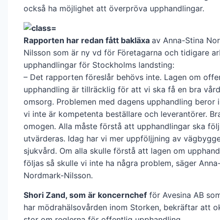
också ha möjlighet att överpröva upphandlingar.
Rapporten har redan fått bakläxa
av Anna-Stina No
Nilsson som är ny vd för Företagarna och tidigare a
upphandlingar för Stockholms landsting:
– Det rapporten föreslår behövs inte. Lagen om offen
upphandling är tillräcklig för att vi ska få en bra vår
omsorg. Problemen med dagens upphandling beror ist
vi inte är kompetenta beställare och leverantörer. B
omogen. Alla måste förstå att upphandlingar ska föl
utvärderas. Idag har vi mer uppföljjning av vägbygg
sjukvård. Om alla skulle förstå att lagen om upphand
följas så skulle vi inte ha några problem, säger Anna
Nordmark-Nilsson.
Shori Zand, som är koncernchef
för Avesina AB som
har mödrahälsovården inom Storken, bekräftar att 
stor om reglerna för offentlig upphandling.