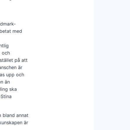
rdmark-
rbetat med
tlig
d och
ället på att
ranschen är
jas upp och
en än
ling ska
-Stina
 bland annat
okunskapen är