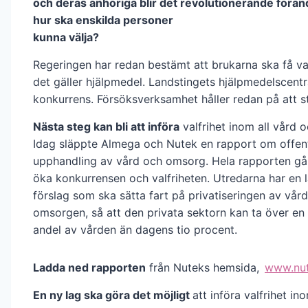
och deras anhöriga blir det revolutionerande förän
hur ska enskilda personer
kunna välja?
Regeringen har redan bestämt att brukarna ska få val
det gäller hjälpmedel. Landstingets hjälpmedelscentr
konkurrens. Försöksverksamhet håller redan på att s
Nästa steg kan bli att införa
valfrihet inom all vård 
Idag släppte Almega och Nutek en rapport om offent
upphandling av vård och omsorg. Hela rapporten går
öka konkurrensen och valfriheten. Utredarna har en 
förslag som ska sätta fart på privatiseringen av vår
omsorgen, så att den privata sektorn kan ta över en 
andel av vården än dagens tio procent.
Ladda ned rapporten
från Nuteks hemsida,
www.nut
En ny lag ska göra det möjligt
att införa valfrihet i