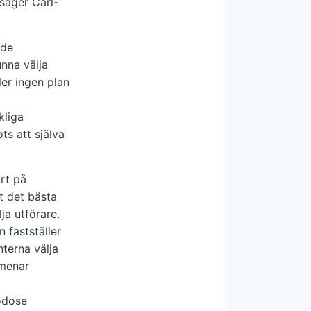
 säger Carl-
lde
nna välja
ler ingen plan
kliga
ts att själva
rt på
t det bästa
lja utförare.
 fastställer
terna välja
 menar
godose