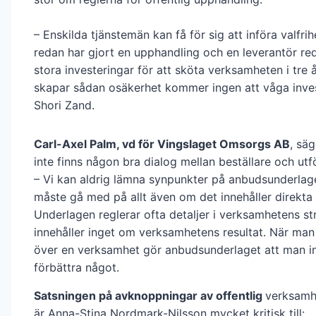
– Enskilda tjänstemän kan få för sig att införa valfri
redan har gjort en upphandling och en leverantör red
stora investeringar för att sköta verksamheten i tre
skapar sådan osäkerhet kommer ingen att våga inves
Shori Zand.
Carl-Axel Palm, vd för Vingslaget Omsorgs AB
, säg
inte finns någon bra dialog mellan beställare och utf
– Vi kan aldrig lämna synpunkter på anbudsunderlag
måste gå med på allt även om det innehåller direkta 
Underlagen reglerar ofta detaljer i verksamhetens s
innehåller inget om verksamhetens resultat. När man 
över en verksamhet gör anbudsunderlaget att man i
förbättra något.
Satsningen på avknoppningar av offentlig
verksamh
är Anna-Stina Nordmark-Nilsson mycket kritisk till: