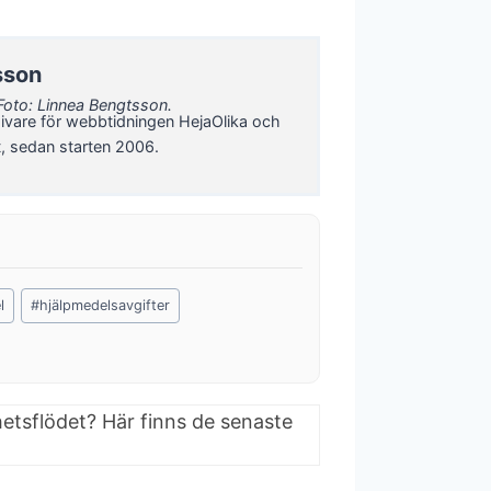
sson
Foto: Linnea Bengtsson.
ivare för webbtidningen HejaOlika och
t, sedan starten 2006.
l
#
hjälpmedelsavgifter
hetsflödet? Här finns de senaste