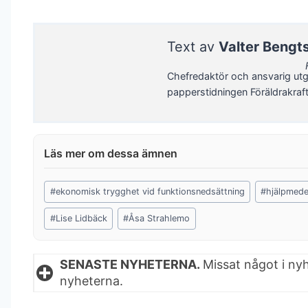
Text av
Valter Bengt
Chefredaktör och ansvarig utg
papperstidningen Föräldrakraf
Post
#
ekonomisk trygghet vid funktionsnedsättning
#
hjälpmede
Tags:
#
Lise Lidbäck
#
Åsa Strahlemo
SENASTE NYHETERNA.
Missat något i ny
nyheterna.