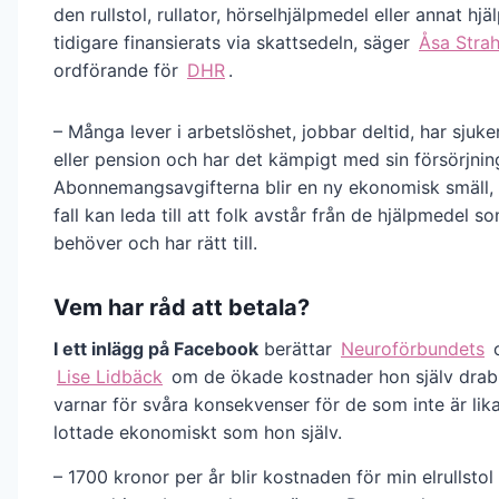
den rullstol, rullator, hörselhjälpmedel eller annat h
tidigare finansierats via skattsedeln, säger
Åsa Stra
ordförande för
DHR
.
– Många lever i arbetslöshet, jobbar deltid, har sjuke
eller pension och har det kämpigt med sin försörjnin
Abonnemangsavgifterna blir en ny ekonomisk smäll, 
fall kan leda till att folk avstår från de hjälpmedel s
behöver och har rätt till.
Vem har råd att betala?
I ett inlägg på Facebook
berättar
Neuroförbundets
o
Lise Lidbäck
om de ökade kostnader hon själv drab
varnar för svåra konsekvenser för de som inte är lika
lottade ekonomiskt som hon själv.
– 1700 kronor per år blir kostnaden för min elrullsto