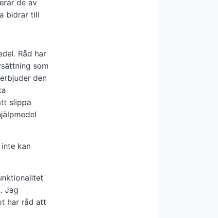
erar de av
bidrar till
edel. Råd har
rsättning som
erbjuder den
ta
tt slippa
hjälpmedel
inte kan
nktionalitet
a. Jag
t har råd att