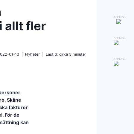
a
ANNONS
allt fler
ANNONS
022-01-13
Nyheter
Lästid: cirka
3
minuter
ANNONS
 personer
ro, Skåne
icka fakturor
l. För de
rsättning kan