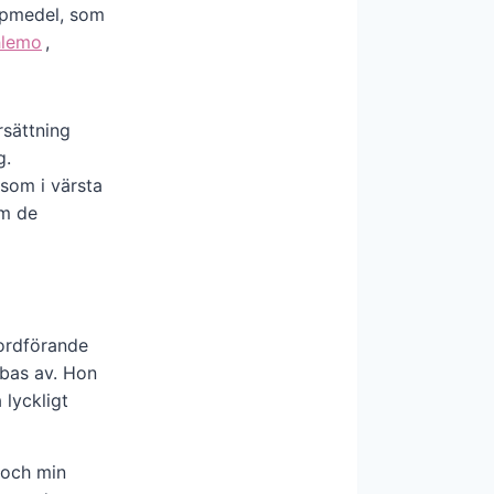
jälpmedel, som
hlemo
,
rsättning
g.
som i värsta
om de
rdförande
bas av. Hon
 lyckligt
l och min