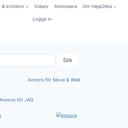
r & krönikor
Videor
Annonsera
Om HejaOlika
Logga in
Sök