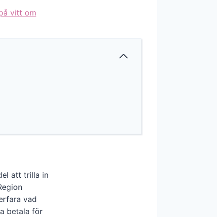
på vitt om
 att trilla in
Region
erfara vad
a betala för