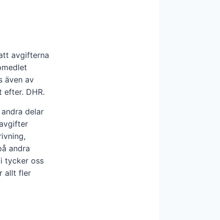
tt avgifterna
lpmedlet
s även av
 efter. DHR.
 andra delar
avgifter
rivning,
på andra
i tycker oss
allt fler