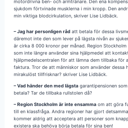
motordrivna ben- och armtränare. Den ena kompens
sjukdom förtvinade musklerna i min kropp. Den andra 
min viktiga blodcirkulation, skriver Lise Lidbäck.
– Jag har personligen råd
att betala för dessa livsm
däremot inte den som lever på lägsta nivån av sjuke
är cirka 8 000 kronor per månad. Region Stockholm 
som inte längre använder sina hjälpmedel att kontak
hjälpmedelscentralen för att lämna dem tillbaka för a
faktura. Tror de att människor som använder dessa 
mirakulöst tillfrisknar? skriver Lise Lidbäck.
– Vad händer den med lägsta
garantipensionen som 
betala? Tar de tillbaka rullstolen då?
– Region Stockholm är inte ensamma
om att göra fu
till en klassfråga. Andra regioner har gjort detsamm
kommer aldrig att acceptera att personer som knapp
existera ska behöva börja betala för sina ben!