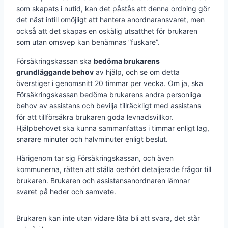
som skapats i nutid, kan det påstås att denna ordning gör
det näst intill omöjligt att hantera anordnaransvaret, men
också att det skapas en oskälig utsatthet för brukaren
som utan omsvep kan benämnas ”fuskare”.
Försäkringskassan ska
bedöma brukarens
grundläggande behov
av hjälp, och se om detta
överstiger i genomsnitt 20 timmar per vecka. Om ja, ska
Försäkringskassan bedöma brukarens andra personliga
behov av assistans och bevilja tillräckligt med assistans
för att tillförsäkra brukaren goda levnadsvillkor.
Hjälpbehovet ska kunna sammanfattas i timmar enligt lag,
snarare minuter och halvminuter enligt beslut.
Härigenom tar sig Försäkringskassan, och även
kommunerna, rätten att ställa oerhört detaljerade frågor till
brukaren. Brukaren och assistansanordnaren lämnar
svaret på heder och samvete.
Brukaren kan inte utan vidare låta bli att svara, det står