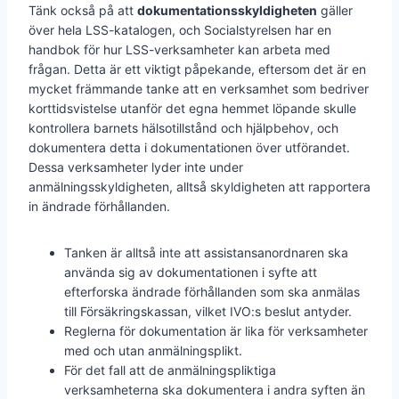
Tänk också på att
dokumentationsskyldigheten
gäller
över hela LSS-katalogen, och Socialstyrelsen har en
handbok för hur LSS-verksamheter kan arbeta med
frågan. Detta är ett viktigt påpekande, eftersom det är en
mycket främmande tanke att en verksamhet som bedriver
korttidsvistelse utanför det egna hemmet löpande skulle
kontrollera barnets hälsotillstånd och hjälpbehov, och
dokumentera detta i dokumentationen över utförandet.
Dessa verksamheter lyder inte under
anmälningsskyldigheten, alltså skyldigheten att rapportera
in ändrade förhållanden.
Tanken är alltså inte att assistansanordnaren ska
använda sig av dokumentationen i syfte att
efterforska ändrade förhållanden som ska anmälas
till Försäkringskassan, vilket IVO:s beslut antyder.
Reglerna för dokumentation är lika för verksamheter
med och utan anmälningsplikt.
För det fall att de anmälningspliktiga
verksamheterna ska dokumentera i andra syften än