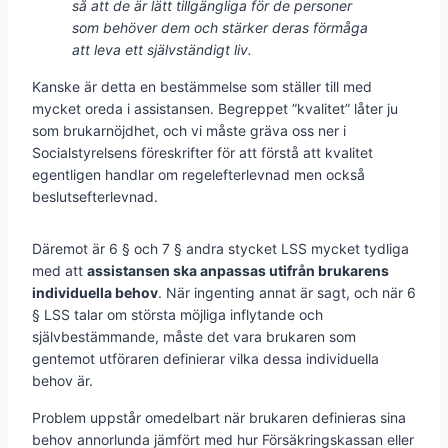
så att de är lätt tillgängliga för de personer
som behöver dem och stärker deras förmåga
att leva ett självständigt liv.
Kanske är detta en bestämmelse som ställer till med
mycket oreda i assistansen. Begreppet ”kvalitet” låter ju
som brukarnöjdhet, och vi måste gräva oss ner i
Socialstyrelsens föreskrifter för att förstå att kvalitet
egentligen handlar om regelefterlevnad men också
beslutsefterlevnad.
Däremot är 6 § och 7 § andra stycket LSS mycket tydliga
med att
assistansen ska anpassas utifrån brukarens
individuella behov
. När ingenting annat är sagt, och när 6
§ LSS talar om största möjliga inflytande och
självbestämmande, måste det vara brukaren som
gentemot utföraren definierar vilka dessa individuella
behov är.
Problem uppstår omedelbart när brukaren definieras sina
behov annorlunda jämfört med hur Försäkringskassan eller