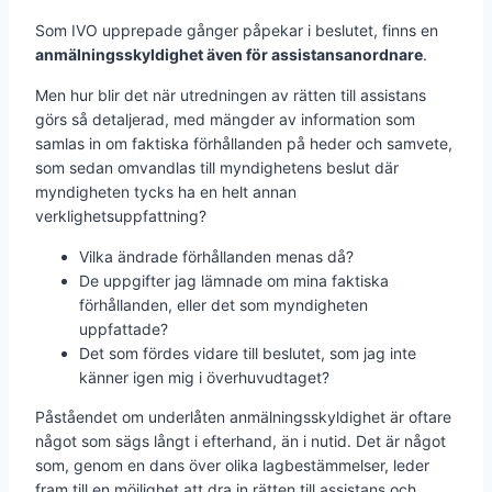
Som IVO upprepade gånger påpekar i beslutet, finns en
anmälningsskyldighet även för assistansanordnare
.
Men hur blir det när utredningen av rätten till assistans
görs så detaljerad, med mängder av information som
samlas in om faktiska förhållanden på heder och samvete,
som sedan omvandlas till myndighetens beslut där
myndigheten tycks ha en helt annan
verklighetsuppfattning?
Vilka ändrade förhållanden menas då?
De uppgifter jag lämnade om mina faktiska
förhållanden, eller det som myndigheten
uppfattade?
Det som fördes vidare till beslutet, som jag inte
känner igen mig i överhuvudtaget?
Påståendet om underlåten anmälningsskyldighet är oftare
något som sägs långt i efterhand, än i nutid. Det är något
som, genom en dans över olika lagbestämmelser, leder
fram till en möjlighet att dra in rätten till assistans och