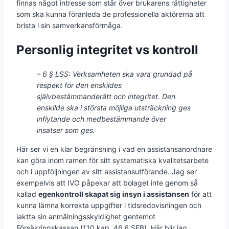
finnas något intresse som står över brukarens rättigheter
som ska kunna föranleda de professionella aktörerna att
brista i sin samverkansförmåga.
Personlig integritet vs kontroll
– 6 § LSS: Verksamheten ska vara grundad på
respekt för den enskildes
självbestämmanderätt och integritet. Den
enskilde ska i största möjliga utsträckning ges
inflytande och medbestämmande över
insatser som ges.
Här ser vi en klar begränsning i vad en assistansanordnare
kan göra inom ramen för sitt systematiska kvalitetsarbete
och i uppföljningen av sitt assistansutförande. Jag ser
exempelvis att IVO påpekar att bolaget inte genom så
kallad
egenkontroll skapat sig insyn i assistansen
för att
kunna lämna korrekta uppgifter i tidsredovisningen och
iaktta sin anmälningsskyldighet gentemot
Försäkringskassan (110 kap. 46 § SFB). Här blir jag