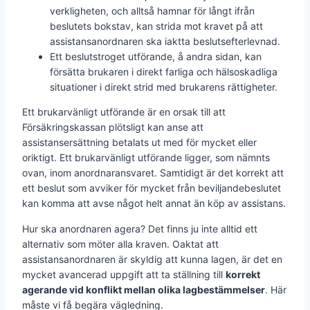
verkligheten, och alltså hamnar för långt ifrån
beslutets bokstav, kan strida mot kravet på att
assistansanordnaren ska iaktta beslutsefterlevnad.
Ett beslutstroget utförande, å andra sidan, kan
försätta brukaren i direkt farliga och hälsoskadliga
situationer i direkt strid med brukarens rättigheter.
Ett brukarvänligt utförande är en orsak till att
Försäkringskassan plötsligt kan anse att
assistansersättning betalats ut med för mycket eller
oriktigt. Ett brukarvänligt utförande ligger, som nämnts
ovan, inom anordnaransvaret. Samtidigt är det korrekt att
ett beslut som avviker för mycket från beviljandebeslutet
kan komma att avse något helt annat än köp av assistans.
Hur ska anordnaren agera? Det finns ju inte alltid ett
alternativ som möter alla kraven. Oaktat att
assistansanordnaren är skyldig att kunna lagen, är det en
mycket avancerad uppgift att ta ställning till
korrekt
agerande vid konflikt mellan olika lagbestämmelser
. Här
måste vi få begära vägledning.