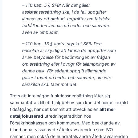
– 110 kap. 5 § SFB: När det gäller
assistansersättning ska, i de fall uppgifter
lämnas av ett ombud, uppgifter om faktiska
förhållanden lämnas på heder och samvete
även av ombudet.
– 110 kap. 13 § andra stycket SFB: Den
enskilde är skyldig att lämna de uppgifter som
är av betydelse för bedömningen av frågan
om ersättning eller i övrigt för tillämpningen av
denna balk. För sådant uppgiftslämnande
gäller kravet på heder och samvete, om inte
särskilda skäl talar mot det.
Trots att inte någon funktionsnedsättning låter sig
sammanfattas till ett hjälpbehov som kan definieras i exakt
tidsåtgång, har det kommit att utvecklas en
allt mer
detaljfokuserad
utredningstradition hos
Försäkringskassan och kommunen. Med beaktande av
bland annat vissa av de återkravsärenden som IVO
nämner, men också de hundratals andra återkravsärenden