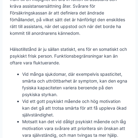
kräva assistansersättning åter. Svårare för
Försäkringskassan är att definiera det ändrade
förhållandet, på vilket sätt det är hänförligt den enskildes
rätt till assistans, när det uppstod och när det borde ha
kommit till anordnarens kännedom.
Hälsotillstånd är ju sällan statiskt, ens för en somatiskt och
psykiskt frisk person. Funktionsbegränsningar kan än
oftare vara fluktuerande.
Vid många sjukdomar, där exempelvis spasticitet,
smärta och uttröttbarhet är symptom, kan den egna
fysiska kapaciteten variera beroende på den
psykiska styrkan.
Vid ett gott psykiskt mående och hög motivation
kan det gå att trotsa smärta för att få uppleva ökad
självständighet.
Motsatt kan det vid dåligt psykiskt mående och låg
motivation vara svårare att prioritera sin önskan att
vara självständig, och man tvingas ta mer hjälp.