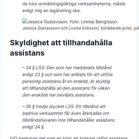
de icke anmälningspliktiga verksamheterna, måste
enligt mig en lagändring ske.
Jessica Gustavsson och Lovisa Eriksson, biträdande jurist, p
Skyldighet att tillhandahålla
assistans
– 24 § LSS: Den som har meddelats tillstånd
enligt 23 § och som har anlitats för att utföra
personlig assistans åt en enskild, är skyldig
att tillhandahålla all den assistans för vilken
den enskilde har beviljats assistans.
– 26 § tredje stycket LSS: Ett tillstånd att
bedriva verksamhet får även återkallas om
tillståndshavaren inte tillhandahåller assistans
enligt 24 §.
IVO beskriver det som en brist att bolaget utfört assistans