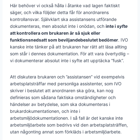
Här behöver vi också hålla i åtanke vad lagen faktiskt
säger, och vilka följder detta får för anordnarens
kontrollansvar. Självklart ska assistansens utförande
dokumenteras, men absolut inte i onödan, och
inte i
syfte
att kontrollera om brukaren är så sjuk eller
funktionsnedsatt som beviljandebeslutet bedömer
. IVO
kanske inte tänker på att brukaren har rätt att läsa allting
som står i dennes dokumentation. För att vara övertydlig –
vi dokumenterar absolut inte i syfte att upptäcka ”fusk”.
Att diskutera brukaren och ”assistansen” vid exempelvis
arbetsplatsträffar med personliga assistenter, som IVO
skriver i beslutet att anordnaren ska göra, kan nog
definieras som sådana faktiska omständigheter och
händelser av betydelse, som ska dokumenteras i
brukardokumentationen, och inte i
arbetsmiljödokumentationen. I så fall är det kanske inte
arbetsmiljöarbete som bedrivs vid den arbetsplatsträffen,
utan någonting annat som förkläds i arbetsmiljöarbete.