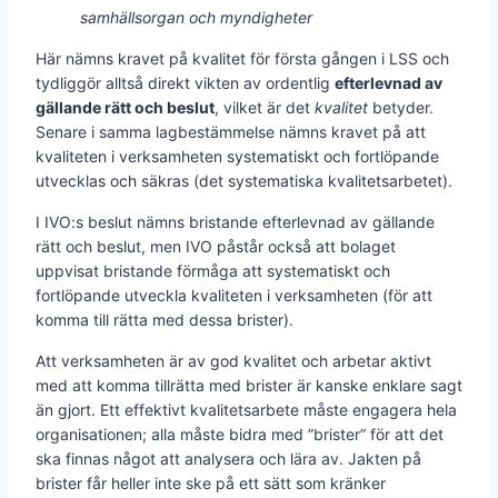
samhällsorgan och myndigheter
Här nämns kravet på kvalitet för första gången i LSS och
tydliggör alltså direkt vikten av ordentlig
efterlevnad av
gällande rätt och beslut
, vilket är det
kvalitet
betyder.
Senare i samma lagbestämmelse nämns kravet på att
kvaliteten i verksamheten systematiskt och fortlöpande
utvecklas och säkras (det systematiska kvalitetsarbetet).
I IVO:s beslut nämns bristande efterlevnad av gällande
rätt och beslut, men IVO påstår också att bolaget
uppvisat bristande förmåga att systematiskt och
fortlöpande utveckla kvaliteten i verksamheten (för att
komma till rätta med dessa brister).
Att verksamheten är av god kvalitet och arbetar aktivt
med att komma tillrätta med brister är kanske enklare sagt
än gjort. Ett effektivt kvalitetsarbete måste engagera hela
organisationen; alla måste bidra med ”brister” för att det
ska finnas något att analysera och lära av. Jakten på
brister får heller inte ske på ett sätt som kränker