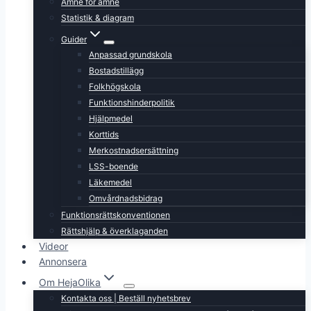
Ämne för ämne
Statistik & diagram
Guider
Anpassad grundskola
Bostadstillägg
Folkhögskola
Funktionshinderpolitik
Hjälpmedel
Korttids
Merkostnadsersättning
LSS-boende
Läkemedel
Omvårdnadsbidrag
Funktionsrättskonventionen
Rättshjälp & överklaganden
Videor
Annonsera
Om HejaOlika
Kontakta oss | Beställ nyhetsbrev