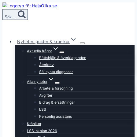
Skip
to
Sök ...
content
Nyheter, guider & krönikor
Aktuella frågor
Rättshjälp & överklaganden
Återkrav
Sällsynta diagnoser
Alla nyheter
Arbete & försörjning
Avgifter
Bidrag & ersättningar
LSS
Personlig assistans
Krönikor
LSS-skolan 2026