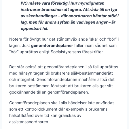
IVO måste vara försiktig i hur myndigheten
instruerar branschen att agera. Att råda till en typ
av skenhandlingar – där anordnaren hämtar stöd i
lag, men för andra syften än vad lagen anger – är
uppenbart fel.
Notera för övrigt hur det står omväxlande ”ska” och ”bör” i
lagen. Just
genomförandeplaner
faller inom sådant som
”bör” upprättas enligt Socialstyrelsens föreskrifter.
Det står också att genomförandeplanen i så fall upprättas
med hänsyn tagen till brukarens självbestämmanderätt
och integritet. Genomförandeplanen innehåller alltså det
brukaren bestämmer, förutsatt att brukaren alls ger sitt
godkännande till en genomförandeplanen.
Genomförandeplanen ska i alla händelser inte användas
som ett kontrolldokument där exempelvis brukarens
hälsotillstånd över tid kan granskas av
assistansanordnaren.