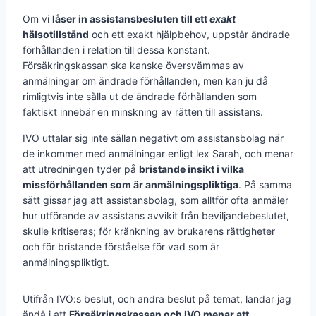
Om vi
låser in assistansbesluten till ett
exakt
hälsotillstånd
och ett exakt hjälpbehov, uppstår ändrade
förhållanden i relation till dessa konstant.
Försäkringskassan ska kanske översvämmas av
anmälningar om ändrade förhållanden, men kan ju då
rimligtvis inte sålla ut de ändrade förhållanden som
faktiskt innebär en minskning av rätten till assistans.
IVO uttalar sig inte sällan negativt om assistansbolag när
de inkommer med anmälningar enligt lex Sarah, och menar
att utredningen tyder på
bristande insikt i vilka
missförhållanden som är anmälningspliktiga
. På samma
sätt gissar jag att assistansbolag, som alltför ofta anmäler
hur utförande av assistans avvikit från beviljandebeslutet,
skulle kritiseras; för kränkning av brukarens rättigheter
och för bristande förståelse för vad som är
anmälningspliktigt.
Utifrån IVO:s beslut, och andra beslut på temat, landar jag
ändå i att
Försäkringskassan och IVO menar att