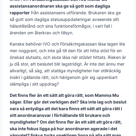
assistansanordnaren ska ge så gott som dagliga
rapporter
från assistansens utförande. Brukaren ska ge
så gott som dagliga statusuppdateringar avseende sitt
hälsotillstånd och sina funktionsförmågor, i vart fall i
ärenden om återkrav och tillsyn.
Kanske behöver IVO och Försäkringskassan läsa lagen lite
mer noggrant, och inte gå till den för att hitta stöd för en
önskad slutsats, och
sluta läsa när stödet hittats
. Risken är
ju då stor, att beslutet blir lagstridigt. Är inte det ännu mer
allvarligt, så säg, att statliga myndigheter har otillräcklig
insikt i gällande rätt, och härigenom gör sig uppenbart
olämpliga i sitt uppdrag?
Det finns fler än ett sätt att göra rätt, som Mamma Mu
säger. Eller gör det verkligen det? Ska inte lag och beslut
vara så entydiga att det bara finns ett sätt att göra rätt i
sitt anordnaransvar i förhållande till brukare och
myndigheter? Om det finns fler än ett sätt att göra rätt,
ska inte fokus ligga på hur anordnaren agerade i det
vägvalet? Fokus tycks onekligen ligga på alla sätt man