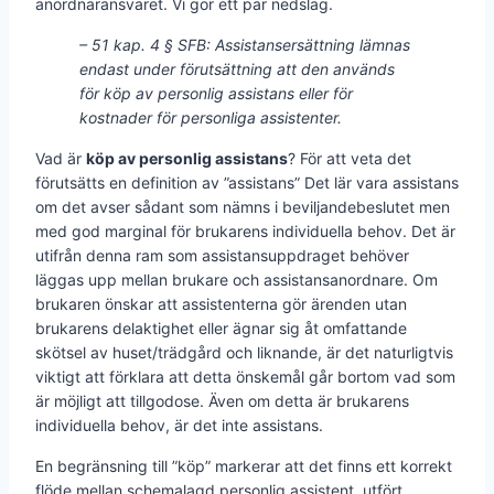
anordnaransvaret. Vi gör ett par nedslag.
– 51 kap. 4 § SFB: Assistansersättning lämnas
endast under förutsättning att den används
för köp av personlig assistans eller för
kostnader för personliga assistenter.
Vad är
köp av personlig assistans
? För att veta det
förutsätts en definition av ”assistans” Det lär vara assistans
om det avser sådant som nämns i beviljandebeslutet men
med god marginal för brukarens individuella behov. Det är
utifrån denna ram som assistansuppdraget behöver
läggas upp mellan brukare och assistansanordnare. Om
brukaren önskar att assistenterna gör ärenden utan
brukarens delaktighet eller ägnar sig åt omfattande
skötsel av huset/trädgård och liknande, är det naturligtvis
viktigt att förklara att detta önskemål går bortom vad som
är möjligt att tillgodose. Även om detta är brukarens
individuella behov, är det inte assistans.
En begränsning till ”köp” markerar att det finns ett korrekt
flöde mellan schemalagd personlig assistent, utfört