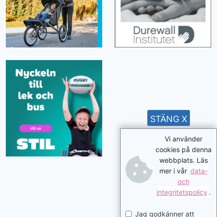
STÄNG X
Vi använder
cookies på denna
webbplats. Läs
mer i vår
data-
och
integritetspolicy
.
Jag godkänner att