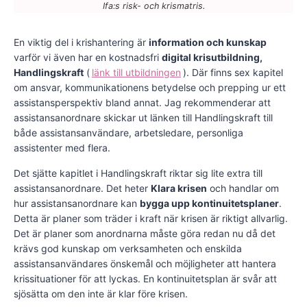
Ifa:s risk- och krismatris.
En viktig del i krishantering är
information och kunskap
varför vi även har en kostnadsfri
digital krisutbildning,
Handlingskraft
(
länk till utbildningen
). Där finns sex kapitel
om ansvar, kommunikationens betydelse och prepping ur ett
assistansperspektiv bland annat. Jag rekommenderar att
assistansanordnare skickar ut länken till Handlingskraft till
både assistansanvändare, arbetsledare, personliga
assistenter med flera.
Det sjätte kapitlet i Handlingskraft riktar sig lite extra till
assistansanordnare. Det heter
Klara krisen
och handlar om
hur assistansanordnare kan
bygga upp kontinuitetsplaner
.
Detta är planer som träder i kraft när krisen är riktigt allvarlig.
Det är planer som anordnarna måste göra redan nu då det
krävs god kunskap om verksamheten och enskilda
assistansanvändares önskemål och möjligheter att hantera
krissituationer för att lyckas. En kontinuitetsplan är svår att
sjösätta om den inte är klar före krisen.