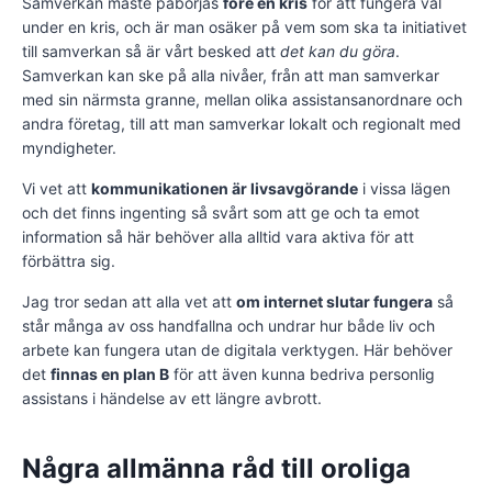
Samverkan måste påbörjas
före en kris
för att fungera väl
under en kris, och är man osäker på vem som ska ta initiativet
till samverkan så är vårt besked att
det kan du göra
.
Samverkan kan ske på alla nivåer, från att man samverkar
med sin närmsta granne, mellan olika assistansanordnare och
andra företag, till att man samverkar lokalt och regionalt med
myndigheter.
Vi vet att
kommunikationen är livsavgörande
i vissa lägen
och det finns ingenting så svårt som att ge och ta emot
information så här behöver alla alltid vara aktiva för att
förbättra sig.
Jag tror sedan att alla vet att
om internet slutar fungera
så
står många av oss handfallna och undrar hur både liv och
arbete kan fungera utan de digitala verktygen. Här behöver
det
finnas en plan B
för att även kunna bedriva personlig
assistans i händelse av ett längre avbrott.
Några allmänna råd till oroliga