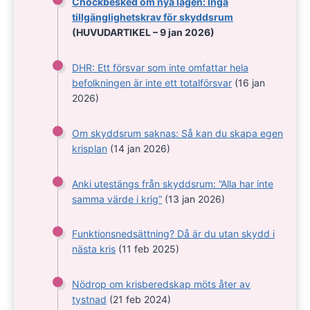
Chockbesked om nya lagen: Inga
tillgänglighetskrav för skyddsrum
(HUVUDARTIKEL – 9 jan 2026)
DHR: Ett försvar som inte omfattar hela
befolkningen är inte ett totalförsvar
(16 jan
2026)
Om skyddsrum saknas: Så kan du skapa egen
krisplan
(14 jan 2026)
Anki utestängs från skyddsrum: ”Alla har inte
samma värde i krig”
(13 jan 2026)
Funktionsnedsättning? Då är du utan skydd i
nästa kris
(11 feb 2025)
Nödrop om krisberedskap möts åter av
tystnad
(21 feb 2024)