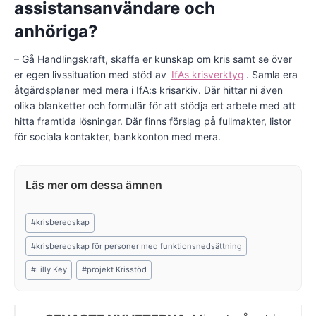
assistansanvändare och
anhöriga?
– Gå Handlingskraft, skaffa er kunskap om kris samt se över
er egen livssituation med stöd av
IfAs krisverktyg
. Samla era
åtgärdsplaner med mera i IfA:s krisarkiv. Där hittar ni även
olika blanketter och formulär för att stödja ert arbete med att
hitta framtida lösningar. Där finns förslag på fullmakter, listor
för sociala kontakter, bankkonton med mera.
Post
#
krisberedskap
Tags:
#
krisberedskap för personer med funktionsnedsättning
#
Lilly Key
#
projekt Krisstöd