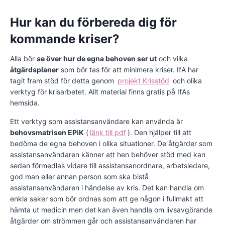
Hur kan du förbereda dig för
kommande kriser?
Alla bör
se över hur de egna behoven ser ut
och vilka
åtgärdsplaner
som bör tas för att minimera kriser. IfA har
tagit fram stöd för detta genom
projekt Krisstöd
och olika
verktyg för krisarbetet. Allt material finns gratis på IfAs
hemsida.
Ett verktyg som assistansanvändare kan använda är
behovsmatrisen EPiK
(
länk till pdf
). Den hjälper till att
bedöma de egna behoven i olika situationer. De åtgärder som
assistansanvändaren känner att hen behöver stöd med kan
sedan förmedlas vidare till assistansanordnare, arbetsledare,
god man eller annan person som ska bistå
assistansanvändaren i händelse av kris. Det kan handla om
enkla saker som bör ordnas som att ge någon i fullmakt att
hämta ut medicin men det kan även handla om livsavgörande
åtgärder om strömmen går och assistansanvändaren har