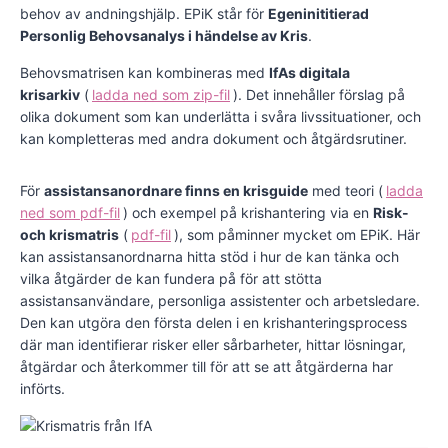
behov av andningshjälp. EPiK står för
Egeninititierad
Personlig Behovsanalys i händelse av Kris
.
Behovsmatrisen kan kombineras med
IfAs digitala
krisarkiv
(
ladda ned som zip-fil
). Det innehåller förslag på
olika dokument som kan underlätta i svåra livssituationer, och
kan kompletteras med andra dokument och åtgärdsrutiner.
För
assistansanordnare finns en krisguide
med teori (
ladda
ned som pdf-fil
) och exempel på krishantering via en
Risk-
och krismatris
(
pdf-fil
), som påminner mycket om EPiK. Här
kan assistansanordnarna hitta stöd i hur de kan tänka och
vilka åtgärder de kan fundera på för att stötta
assistansanvändare, personliga assistenter och arbetsledare.
Den kan utgöra den första delen i en krishanteringsprocess
där man identifierar risker eller sårbarheter, hittar lösningar,
åtgärdar och återkommer till för att se att åtgärderna har
införts.