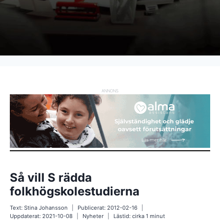
ANNONS
Så vill S rädda
folkhögskolestudierna
Text:
Stina Johansson
Publicerat:
2012-02-16
Uppdaterat:
2021-10-08
Nyheter
Lästid: cirka
1
minut