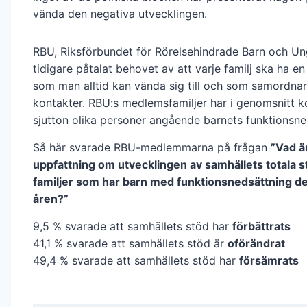
vända den negativa utvecklingen.
RBU, Riksförbundet för Rörelsehindrade Barn och U
tidigare påtalat behovet av att varje familj ska ha e
som man alltid kan vända sig till och som samordnar
kontakter. RBU:s medlemsfamiljer har i genomsnitt 
sjutton olika personer angående barnets funktionsne
Så här svarade RBU-medlemmarna på frågan
”Vad ä
uppfattning om utvecklingen av samhällets totala stö
familjer som har barn med funktionsnedsättning d
åren?”
9,5 % svarade att samhällets stöd har
förbättrats
41,1 % svarade att samhällets stöd är
oförändrat
49,4 % svarade att samhällets stöd har
försämrats