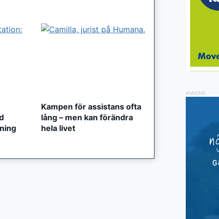
ANNONS
Kampen för assistans ofta
ed
lång – men kan förändra
tning
hela livet