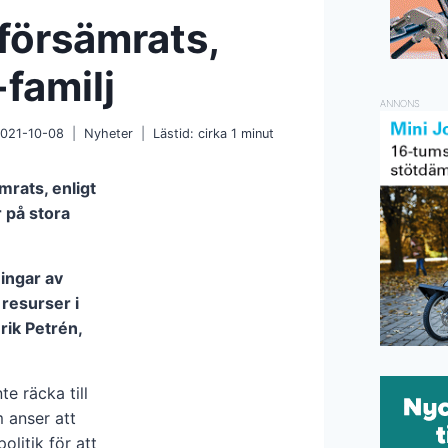
försämrats,
familj
ANNONS
021-10-08
Nyheter
Lästid: cirka
1
minut
mrats, enligt
 på stora
ingar av
 resurser i
rik Petrén,
e räcka till
m anser att
olitik för att