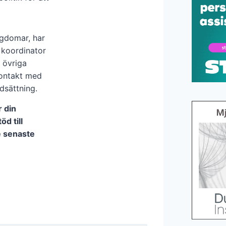
ngdomar, har
n koordinator
 övriga
kontakt med
dsättning.
r din
d till
e senaste