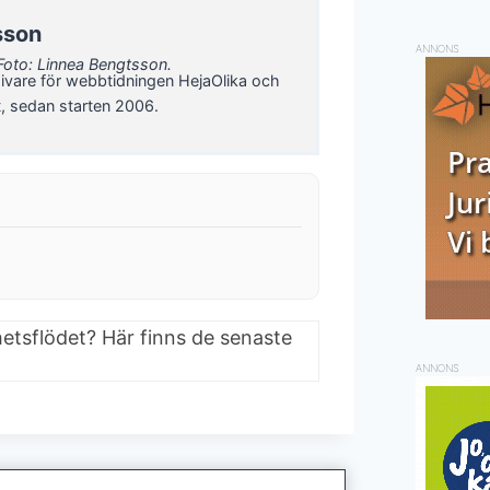
sson
ANNONS
Foto: Linnea Bengtsson.
ivare för webbtidningen HejaOlika och
t, sedan starten 2006.
hetsflödet? Här finns de senaste
ANNONS