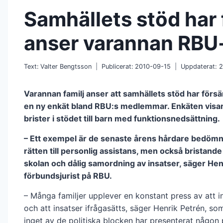
Samhällets stöd har 
anser varannan RBU-
Text:
Valter Bengtsson
Publicerat:
2010-09-15
Uppdaterat:
2
Varannan familj anser att samhällets stöd har försä
en ny enkät bland RBU:s medlemmar. Enkäten visar
brister i stödet till barn med funktionsnedsättning.
– Ett exempel är de senaste årens hårdare bedömn
rätten till personlig assistans, men också bristande
skolan och dålig samordning av insatser, säger Hen
förbundsjurist på RBU.
– Många familjer upplever en konstant press av att int
och att insatser ifrågasätts, säger Henrik Petrén, so
inget av de politiska blocken har presenterat någon p