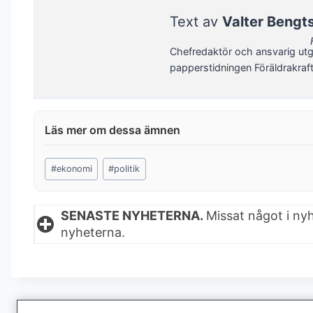
Text av
Valter Bengt
Chefredaktör och ansvarig utg
papperstidningen Föräldrakraf
Post
#
ekonomi
#
politik
Tags:
SENASTE NYHETERNA.
Missat något i ny
nyheterna.