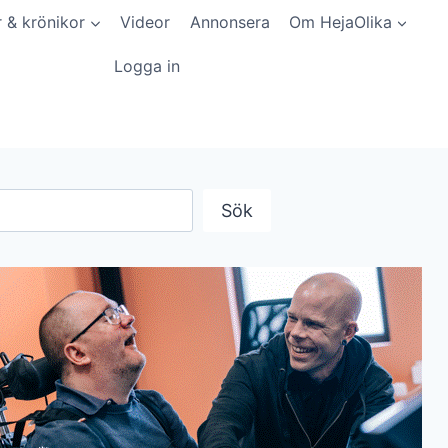
r & krönikor
Videor
Annonsera
Om HejaOlika
Logga in
Sök