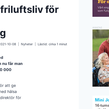
riluftsliv för
ANNONS
ng
2021-10-08
Nyheter
Lästid: cirka
1
minut
ed
h nu får man
80 000
ör att ge
med hälsa
direktör för