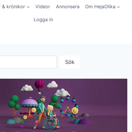
r & krönikor
Videor
Annonsera
Om HejaOlika
Logga in
Sök