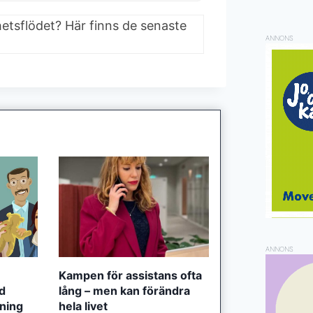
hetsflödet? Här finns de senaste
ANNONS
ANNONS
Kampen för assistans ofta
ed
lång – men kan förändra
tning
hela livet