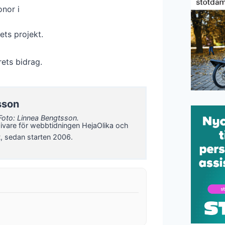
onor i
ets projekt.
rets bidrag.
sson
Foto: Linnea Bengtsson.
ivare för webbtidningen HejaOlika och
t, sedan starten 2006.