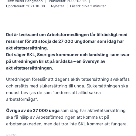
Text:
Valter Bengtsson
Publicerat:
2009-03-16
Uppdaterat:
2021-10-08
Nyheter
Lästid: cirka
2
minuter
Det är tveksamt om Arbetsförmedlingen får tillräckligt med
resurser för att stödja de 27 000 ungdomar som idag har
aktivitetsersättning.
Det säger SKL, Sveriges kommuner och landsting, som svar
på utredningen Brist på brådska – en översyn av
aktivitetsersättningen.
Utredningen föreslår att dagens aktivitetsersättning avskaffas
och ersätts med sjukersättning till unga. Sjukersättningen ska
endast beviljas de som ”bedöms att alltid sakna
arbetsförmåga”.
Övriga av de 27 000 unga
som idag har aktivitetsersättning
ska få hjälp av Arbetsförmedlingen att komma ut på
arbetsmarknaden, men det tror inte SKL kommer att fungera.
ANNONS