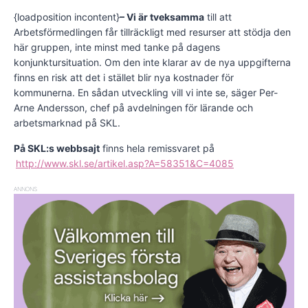
{loadposition incontent}
– Vi är tveksamma
till att
Arbetsförmedlingen får tillräckligt med resurser att stödja den
här gruppen, inte minst med tanke på dagens
konjunktursituation. Om den inte klarar av de nya uppgifterna
finns en risk att det i stället blir nya kostnader för
kommunerna. En sådan utveckling vill vi inte se, säger Per-
Arne Andersson, chef på avdelningen för lärande och
arbetsmarknad på SKL.
På SKL:s webbsajt
finns hela remissvaret på
http://www.skl.se/artikel.asp?A=58351&C=4085
ANNONS