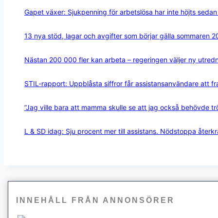
Gapet växer: Sjukpenning för arbetslösa har inte höjts seda
13 nya stöd, lagar och avgifter som börjar gälla sommaren 
Nästan 200 000 fler kan arbeta – regeringen väljer ny utred
STIL-rapport: Uppblåsta siffror får assistansanvändare att 
”Jag ville bara att mamma skulle se att jag också behövde tr
L & SD idag: Sju procent mer till assistans. Nödstoppa återk
INNEHÅLL FRÅN ANNONSÖRER