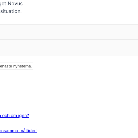
get Novus
situation.
senaste nyheterna.
m och om igen?
mensamma måltider”