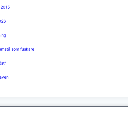
n 2015
2026
ning
framstå som fuskare
öst”
raven