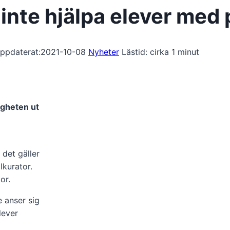
 inte hjälpa elever med
ppdaterat:
2021-10-08
Nyheter
Lästid: cirka
1
minut
igheten ut
 det gäller
lkurator.
or.
e anser sig
lever