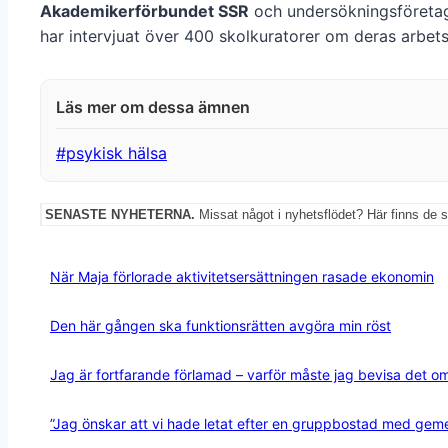
Akademikerförbundet SSR
och undersökningsföreta
har intervjuat över 400 skolkuratorer om deras arbets
Post
#
psykisk hälsa
Tags:
SENASTE NYHETERNA.
Missat något i nyhetsflödet? Här finns de 
När Maja förlorade aktivitetsersättningen rasade ekonomin
Den här gången ska funktionsrätten avgöra min röst
Jag är fortfarande förlamad – varför måste jag bevisa det o
”Jag önskar att vi hade letat efter en gruppbostad med ge