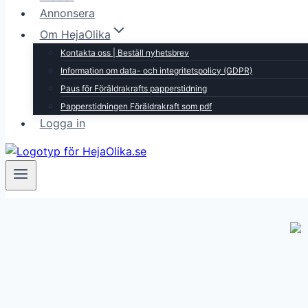
Annonsera
Om HejaOlika
Kontakta oss | Beställ nyhetsbrev
Information om data- och integritetspolicy (GDPR)
Paus för Föräldrakrafts papperstidning
Papperstidningen Föräldrakraft som pdf
Logga in