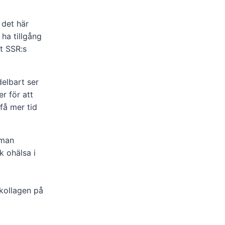
 det här
 ha tillgång
et SSR:s
delbart ser
er för att
få mer tid
 man
k ohälsa i
kollagen på