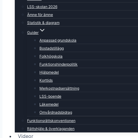
LSS-skolan 2026
Ämne för ämne
Statistik & diagram
Guider
Anpassad grundskola
Bostadstillägg
Folkhögskola
Funktionshinderpolitik
Hjälpmedel
Korttids
Merkostnadsersättning
LSS-boende
Läkemedel
Omvårdnadsbidrag
Funktionsrättskonventionen
Rättshjälp & överklaganden
Videor