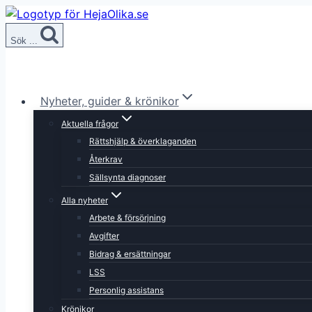
Skip
to
Sök ...
content
Nyheter, guider & krönikor
Aktuella frågor
Rättshjälp & överklaganden
Återkrav
Sällsynta diagnoser
Alla nyheter
Arbete & försörjning
Avgifter
Bidrag & ersättningar
LSS
Personlig assistans
Krönikor