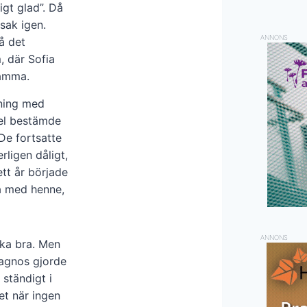
igt glad”. Då
sak igen.
ANNONS
å det
, där Sofia
mamma.
rning med
el bestämde
 De fortsatte
rligen dåligt,
ett år började
a med henne,
ANNONS
ka bra. Men
iagnos gjorde
 ständigt i
et när ingen