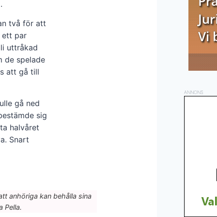
.
 två för att
 ett par
li uttråkad
m de spelade
att gå till
ANNONS
ulle gå ned
n bestämde sig
ta halvåret
a. Snart
l att anhöriga kan behålla sina
a Pella.