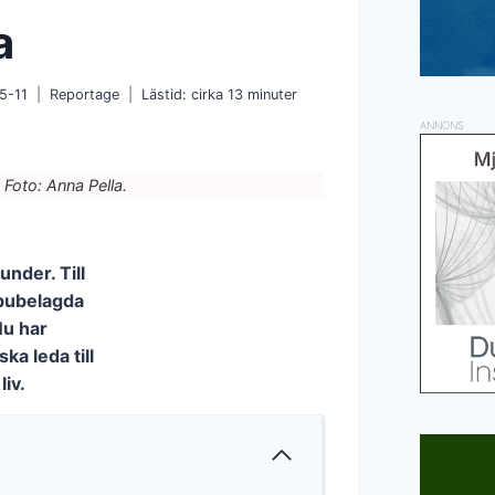
a
5-11
Reportage
Lästid: cirka
13
minuter
ANNONS
Foto: Anna Pella.
under. Till
abubelagda
 Nu har
ka leda till
liv.