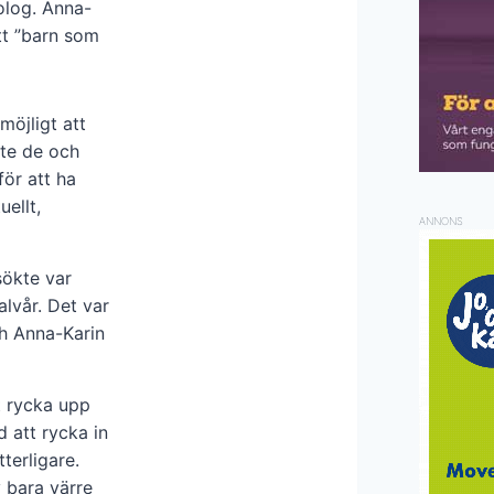
olog. Anna-
tt ”barn som
möjligt att
kte de och
för att ha
uellt,
ANNONS
sökte var
alvår. Det var
ch Anna-Karin
t rycka upp
d att rycka in
terligare.
 bara värre