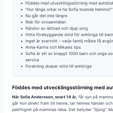
Föddes med utvecklingsstörning med autistis
"Hur länge orkar ni ha Sofia boende hemma?"
Nu går det inte längre
Risk för orosanmälan
Känslor av lättnad och djup sorg
Hitta förebyggande stöd för anhöriga till ba
Inget är svartvitt – varje familj måste få avgö
Anna-Karins och Mikaels tips
Sofia är ett av knappt 1000 barn och unga so
service
Forskning skapar stöd till anhöriga
Föddes med utvecklingsstörning med aut
När Sofia Andersson, snart 14 år,
får syn på mamma
går hon direkt fram till henne, tar hennes händer och
pekfingret på mammas näsa. Det betyder ”Sjung”. 