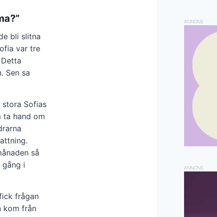
ma?”
ANNONS
e bli slitna
fia var tre
 Detta
. Sen sa
r stora Sofias
am ta hand om
drarna
attning.
 månaden så
 gång i
ANNONS
fick frågan
n kom från