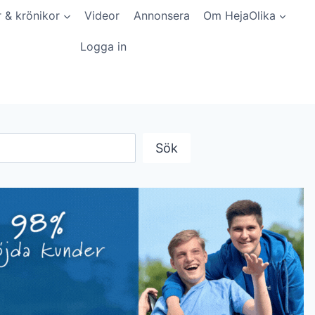
r & krönikor
Videor
Annonsera
Om HejaOlika
Logga in
Sök