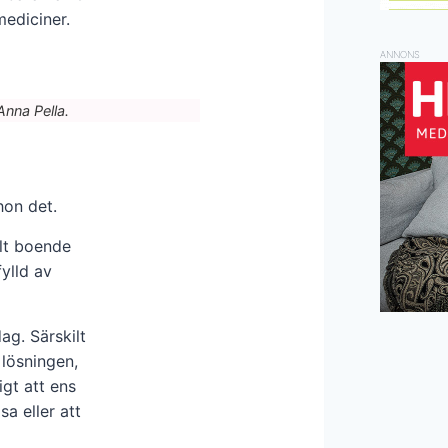
mediciner.
ANNONS
Anna Pella.
hon det.
ilt boende
ylld av
dag. Särskilt
 lösningen,
igt att ens
sa eller att