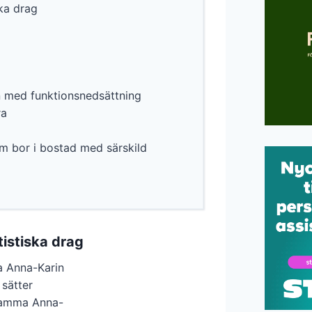
ka drag
rn med funktionsnedsättning
ra
m bor i bostad med särskild
istiska drag
 Anna-Karin
 sätter
Mamma Anna-