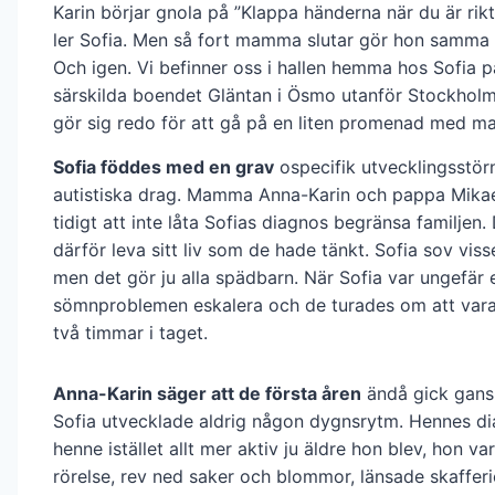
Karin börjar gnola på ”Klappa händerna när du är rikt
ler Sofia. Men så fort mamma slutar gör hon samma 
Och igen. Vi befinner oss i hallen hemma hos Sofia p
särskilda boendet Gläntan i Ösmo utanför Stockholm
gör sig redo för att gå på en liten promenad med 
Sofia föddes med en grav
ospecifik utvecklingsstö
autistiska drag. Mamma Anna-Karin och pappa Mika
tidigt att inte låta Sofias diagnos begränsa familjen.
därför leva sitt liv som de hade tänkt. Sofia sov visse
men det gör ju alla spädbarn. När Sofia var ungefär 
sömnproblemen eskalera och de turades om att var
två timmar i taget.
Anna-Karin säger att de första åren
ändå gick gans
Sofia utvecklade aldrig någon dygnsrytm. Hennes d
henne istället allt mer aktiv ju äldre hon blev, hon var
rörelse, rev ned saker och blommor, länsade skafferi