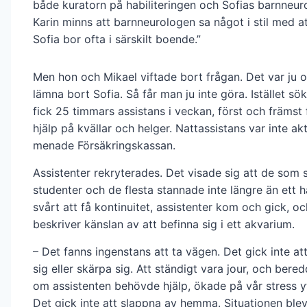
både kuratorn på habiliteringen och Sofias barnneur
Karin minns att barnneurologen sa något i stil med a
Sofia bor ofta i särskilt boende.”
Men hon och Mikael viftade bort frågan. Det var ju o
lämna bort Sofia. Så får man ju inte göra. Istället sö
fick 25 timmars assistans i veckan, först och främst 
hjälp på kvällar och helger. Nattassistans var inte akt
menade Försäkringskassan.
Assistenter rekryterades. Det visade sig att de som 
studenter och de flesta stannade inte längre än ett h
svårt att få kontinuitet, assistenter kom och gick, o
beskriver känslan av att befinna sig i ett akvarium.
– Det fanns ingenstans att ta vägen. Det gick inte at
sig eller skärpa sig. Att ständigt vara jour, och bered
om assistenten behövde hjälp, ökade på vår stress yt
Det gick inte att slappna av hemma. Situationen blev