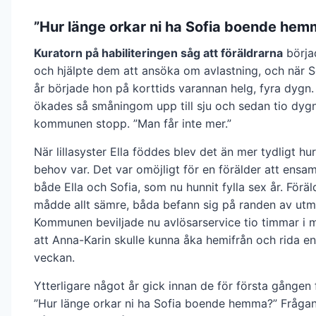
”Hur länge orkar ni ha Sofia boende hem
Kuratorn på habiliteringen såg att föräldrarna
börjad
och hjälpte dem att ansöka om avlastning, och när So
år började hon på korttids varannan helg, fyra dygn.
ökades så småningom upp till sju och sedan tio dygn
kommunen stopp. ”Man får inte mer.”
När lillasyster Ella föddes blev det än mer tydligt hu
behov var. Det var omöjligt för en förälder att ens
både Ella och Sofia, som nu hunnit fylla sex år. Föräl
mådde allt sämre, båda befann sig på randen av utm
Kommunen beviljade nu avlösarservice tio timmar i
att Anna-Karin skulle kunna åka hemifrån och rida en
veckan.
Ytterligare något år gick innan de för första gången 
”Hur länge orkar ni ha Sofia boende hemma?” Fråga