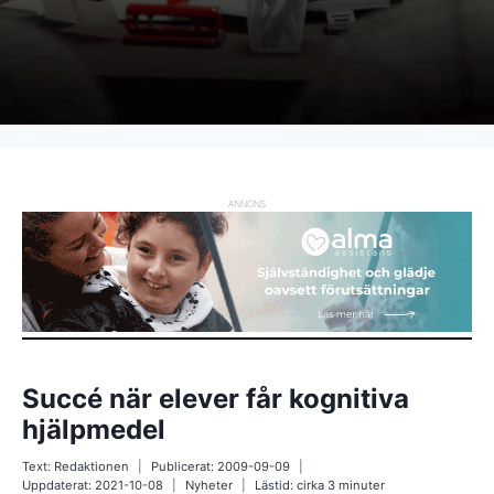
ANNONS
Succé när elever får kognitiva
hjälpmedel
Text:
Redaktionen
Publicerat:
2009-09-09
Uppdaterat:
2021-10-08
Nyheter
Lästid: cirka
3
minuter