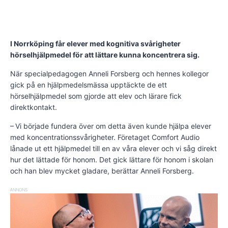
I Norrköping får elever med kognitiva svårigheter
hörselhjälpmedel för att lättare kunna koncentrera sig.
När specialpedagogen An­neli Forsberg och hennes kollegor
gick på en hjälpmedelsmässa upptäckte de ett
hörselhjälpmedel som gjorde att elev och lärare fick
direktkontakt.
– Vi började fundera över om detta även kunde hjälpa elever
med koncentrationssvårigheter. Företaget Com­fort Au­dio
lånade ut ett hjälpmedel till en av våra elever och vi såg direkt
hur det lättade för honom. Det gick lättare för honom i skolan
och han blev mycket gladare, berättar Anneli Forsberg.
ANNONS