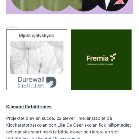
ANNONS
Klimatet förbättrades
Projektet blev en succé. 22 elever i mellanstadiet på
Klockaretorps­skolan och Lil­la De Geer-skolan fick hjälpmedlet
och ganska snart märkte både elever och lärare en stor
förbättring av klimatet i klassrummet.