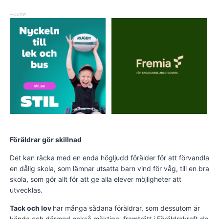
ANNONS
Föräldrar gör skillnad
Det kan räcka med en enda högljudd förälder för att förvandla
en dålig skola, som lämnar utsatta barn vind för våg, till en bra
skola, som gör allt för att ge alla elever möjligheter att
utvecklas.
Tack och lov
har många sådana föräldrar, som dessutom är
kända och därmed också mäktiga, framträtt i Föräldrakraft de