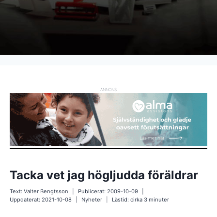
ANNONS
Tacka vet jag högljudda föräldrar
Text:
Valter Bengtsson
Publicerat:
2009-10-09
Uppdaterat:
2021-10-08
Nyheter
Lästid: cirka
3
minuter