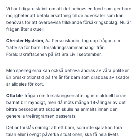
Vi har tidigare skrivit om att det behövs en fond som ger barn
möjligheter att betala ersättning till de advokater som kan
behövas för att överbevisa trilskande försäkringsbolag. Nu är
frågan åter aktuell.
Christer Nyström,
AJ Person­skador, tog upp frågan om
”rättvisa för barn i försäkringssammanhang” från
Föräldrakraftscenen på Ett Bra Liv i september.
Men spelreglerna kan också behöva ändras av våra politiker.
En preskriptionstid på tre år för barn som drabbas av skador
är alldeles för kort.
Ofta blir
frågan om försäkringsersättning inte aktuell förrän
barnet blir myndigt, men då möts många 18-åringar av det
bittra beskedet att skadan skulle ha anmälts innan den
generella treårsgränsen passerats.
Det är förstås orimligt att ett barn, som inte själv kan föra
talan eller i övrigt påverka situationen, ska få hela livets