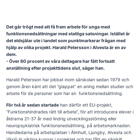
Det går trögt med att få fram arbete för unga med
funktionsnedsättningar med statliga satsningar. Istället är
det eldsjälar ute i landet som punktmarkerar frågan med
hjälp av olika projekt. Harald Petersson i Alvesta är en av
dem.
- Över 60 procent av våra deltagare har fått fortsatt
anställning efter projekttidens slut, säger han.
Harald Petersson har jobbat inom särskolan sedan 1979 och
genom åren känt att det ”glappat” en aning mellan studier och
arbete för de personer som har en funktionsnedsättning.
För två år sedan startade
han därför ett EU-projekt,
”Funktionshindrades rätt till arbete”, för att introducera elever i
åldrarna 21-37 år med lindrig utvecklingsstörning eller
neuropsykiatrisk funktionsnedsättning, på arbetsmarknaden.
Handledarna på arbetsplatser i Älmhult, Ljungby, Alvesta och
Växjö är viktiga kuggar i projektet och har fått en särskilt