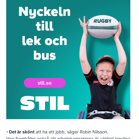
- Det är skönt
att ha ett jobb, säger Robin Nilsson.
Han framhåller också att arbetskamraterna är väldigt trevliga.