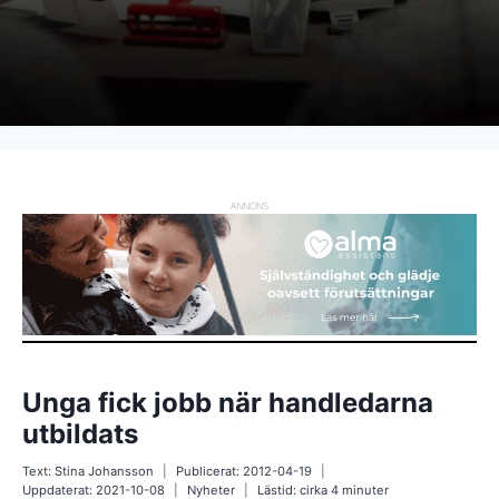
ANNONS
Unga fick jobb när handledarna
utbildats
Text:
Stina Johansson
Publicerat:
2012-04-19
Uppdaterat:
2021-10-08
Nyheter
Lästid: cirka
4
minuter