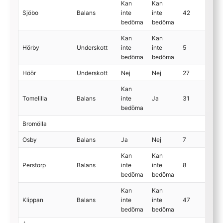
Kan
Kan
Sjöbo
Balans
inte
inte
42
bedöma
bedöma
Kan
Kan
Hörby
Underskott
inte
inte
5
bedöma
bedöma
Höör
Underskott
Nej
Nej
27
Kan
Tomelilla
Balans
inte
Ja
31
bedöma
Bromölla
Osby
Balans
Ja
Nej
7
Kan
Kan
Perstorp
Balans
inte
inte
8
bedöma
bedöma
Kan
Kan
Klippan
Balans
inte
inte
47
bedöma
bedöma