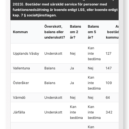
2023). Bostäder med särskild service för personer med
funktionsnedsättning är boende enligt LSS, eller boende enligt 5
kap. 7 § socialtjänstlagen.
Överskott,
Balans
Balans
Antal
Kommun
balans eller
om 2
om 5
bostäder i
underskott?
år?
år?
kommunen
Kan
Upplands Väsby
Underskott
Nej
inte
127
bedöma
Vallentuna
Balans
Ja
Nej
147
Kan
Österåker
Balans
Ja
inte
109
bedöma
Värmdö
Underskott
Nej
Nej
64
Kan
Kan
Järfälla
Underskott
inte
inte
342
bedöma
bedöma
Kan