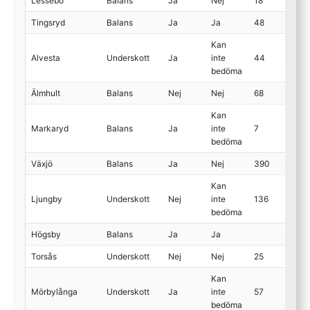
Lessebo
Balans
Ja
Nej
18
Tingsryd
Balans
Ja
Ja
48
Kan
Alvesta
Underskott
Ja
inte
44
bedöma
Älmhult
Balans
Nej
Nej
68
Kan
Markaryd
Balans
Ja
inte
7
bedöma
Växjö
Balans
Ja
Nej
390
Kan
Ljungby
Underskott
Nej
inte
136
bedöma
Högsby
Balans
Ja
Ja
Torsås
Underskott
Nej
Nej
25
Kan
Mörbylånga
Underskott
Ja
inte
57
bedöma