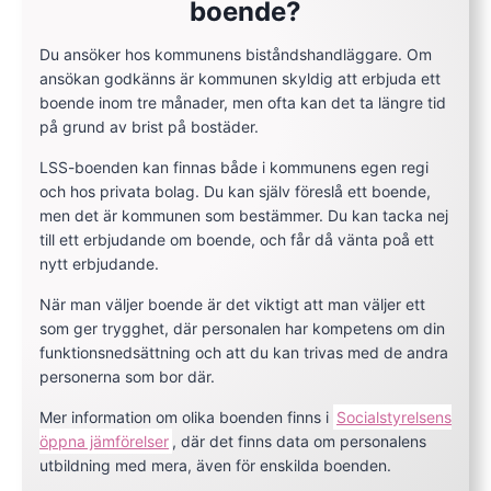
boende?
Du ansöker hos kommunens biståndshandläggare. Om
ansökan godkänns är kommunen skyldig att erbjuda ett
boende inom tre månader, men ofta kan det ta längre tid
på grund av brist på bostäder.
LSS-boenden kan finnas både i kommunens egen regi
och hos privata bolag. Du kan själv föreslå ett boende,
men det är kommunen som bestämmer. Du kan tacka nej
till ett erbjudande om boende, och får då vänta poå ett
nytt erbjudande.
När man väljer boende är det viktigt att man väljer ett
som ger trygghet, där personalen har kompetens om din
funktionsnedsättning och att du kan trivas med de andra
personerna som bor där.
Mer information om olika boenden finns i
Socialstyrelsens
öppna jämförelser
, där det finns data om personalens
utbildning med mera, även för enskilda boenden.