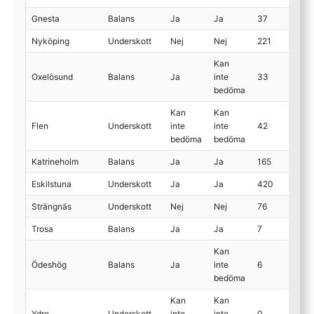
Gnesta
Balans
Ja
Ja
37
Nyköping
Underskott
Nej
Nej
221
Kan
Oxelösund
Balans
Ja
inte
33
bedöma
Kan
Kan
Flen
Underskott
inte
inte
42
bedöma
bedöma
Katrineholm
Balans
Ja
Ja
165
Eskilstuna
Underskott
Ja
Ja
420
Strängnäs
Underskott
Nej
Nej
76
Trosa
Balans
Ja
Ja
7
Kan
Ödeshög
Balans
Ja
inte
6
bedöma
Kan
Kan
Ydre
Underskott
inte
inte
0