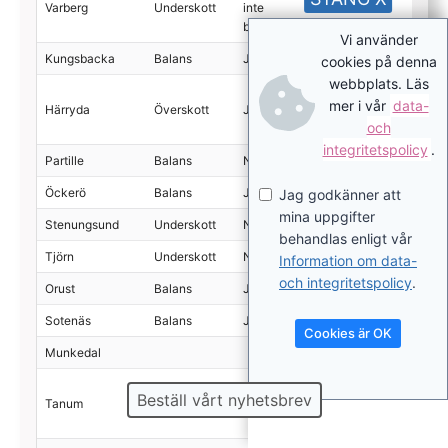
Varberg
Underskott
inte
inte
207
bedöma
bedöma
Vi använder
Kungsbacka
Balans
Ja
Ja
225
cookies på denna
webbplats. Läs
Kan
mer i vår
data-
Härryda
Överskott
Ja
inte
118
och
bedöma
integritetspolicy
.
Partille
Balans
Nej
Ja
112
Öckerö
Balans
Ja
36
Jag godkänner att
mina uppgifter
Stenungsund
Underskott
Nej
Ja
14
behandlas enligt vår
Tjörn
Underskott
Nej
Ja
45
Information om data-
och integritetspolicy
.
Orust
Balans
Ja
Ja
39
Sotenäs
Balans
Ja
Ja
Cookies är OK
Munkedal
Kan
Beställ vårt nyhetsbrev
Tanum
Underskott
Nej
inte
32
bedöma