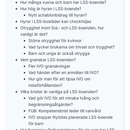
Hur många vuxna och barn har LSS-boende?
Hur hög är hyran i LSS-boende?
Nytt schablonbidrag till hyran?
Hyror i LSS-bostäder kan chockhöjas
Otrygghet inom SoL- och LSS-boenden, hur
vanligt är det?
Större otrygghet för kvinnor
Vad tycker brukarna om trivsel och trygghet?
Barn och unga är också otrygga
Vem granskar LSS-boenden?
Fler IVO-granskningar
Vad händer efter en anmälan till IVO?
Hur gör man för att tipsa IVO om
missförhållanden?
Vilka brister är vanliga på LSS-boenden?
Vad gör IVO för att minska tvång och
begränsningsåtgärder?
FUB: Kompetensbrist leder till vanvård
IVO stoppar Nytidas planerade LSS-boende
för barn
Hur fungerar vårdkontakterna för de som har LSS-