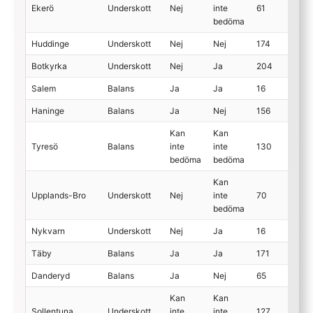
Ekerö
Underskott
Nej
inte
61
bedöma
Huddinge
Underskott
Nej
Nej
174
Botkyrka
Underskott
Nej
Ja
204
Salem
Balans
Ja
Ja
16
Haninge
Balans
Ja
Nej
156
Kan
Kan
Tyresö
Balans
inte
inte
130
bedöma
bedöma
Kan
Upplands-Bro
Underskott
Nej
inte
70
bedöma
Nykvarn
Underskott
Nej
Ja
16
Täby
Balans
Ja
Ja
171
Danderyd
Balans
Ja
Nej
65
Kan
Kan
Sollentuna
Underskott
inte
inte
127