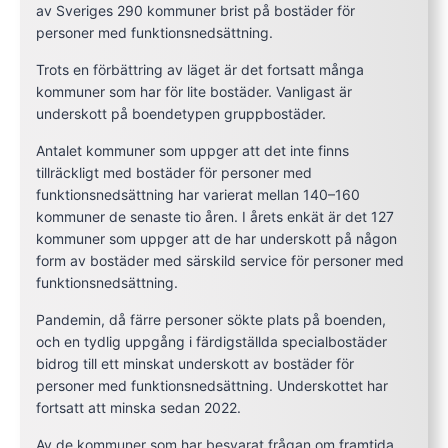
av Sveriges 290 kommuner brist på bostäder för
personer med funktionsnedsättning.
Trots en förbättring av läget är det fortsatt många
kommuner som har för lite bostäder. Vanligast är
underskott på boendetypen gruppbostäder.
Antalet kommuner som uppger att det inte finns
tillräckligt med bostäder för personer med
funktionsnedsättning har varierat mellan 140–160
kommuner de senaste tio åren. I årets enkät är det 127
kommuner som uppger att de har underskott på någon
form av bostäder med särskild service för personer med
funktionsnedsättning.
Pandemin, då färre personer sökte plats på boenden,
och en tydlig uppgång i färdigställda specialbostäder
bidrog till ett minskat underskott av bostäder för
personer med funktionsnedsättning. Underskottet har
fortsatt att minska sedan 2022.
Av de kommuner som har besvarat frågan om framtida