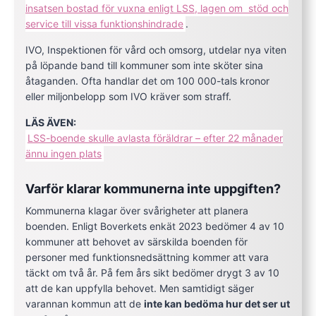
insatsen bostad för vuxna enligt LSS, lagen om stöd och
service till vissa funktionshindrade
.
IVO, Inspektionen för vård och omsorg, utdelar nya viten
på löpande band till kommuner som inte sköter sina
åtaganden. Ofta handlar det om 100 000-tals kronor
eller miljonbelopp som IVO kräver som straff.
LÄS ÄVEN:
LSS-boende skulle avlasta föräldrar – efter 22 månader
ännu ingen plats
Varför klarar kommunerna inte uppgiften?
Kommunerna klagar över svårigheter att planera
boenden. Enligt Boverkets enkät 2023 bedömer 4 av 10
kommuner att behovet av särskilda boenden för
personer med funktionsnedsättning kommer att vara
täckt om två år. På fem års sikt bedömer drygt 3 av 10
att de kan uppfylla behovet. Men samtidigt säger
varannan kommun att de
inte kan bedöma hur det ser ut