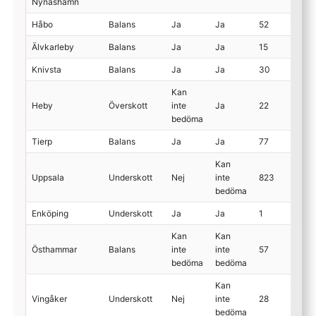
Nynäshamn
Håbo
Balans
Ja
Ja
52
Älvkarleby
Balans
Ja
Ja
15
Knivsta
Balans
Ja
Ja
30
Kan
Heby
Överskott
inte
Ja
22
bedöma
Tierp
Balans
Ja
Ja
77
Kan
Uppsala
Underskott
Nej
inte
823
bedöma
Enköping
Underskott
Ja
Ja
1
Kan
Kan
Östhammar
Balans
inte
inte
57
bedöma
bedöma
Kan
Vingåker
Underskott
Nej
inte
28
bedöma