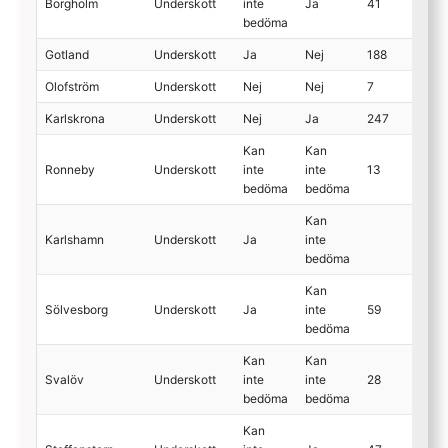
Borgholm
Underskott
inte
Ja
41
bedöma
Gotland
Underskott
Ja
Nej
188
Olofström
Underskott
Nej
Nej
7
Karlskrona
Underskott
Nej
Ja
247
Kan
Kan
Ronneby
Underskott
inte
inte
13
bedöma
bedöma
Kan
Karlshamn
Underskott
Ja
inte
bedöma
Kan
Sölvesborg
Underskott
Ja
inte
59
bedöma
Kan
Kan
Svalöv
Underskott
inte
inte
28
bedöma
bedöma
Kan