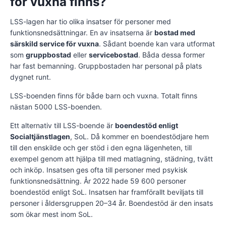
för vuxna finns?
LSS-lagen har tio olika insatser för personer med
funktionsnedsättningar. En av insatserna är
bostad med
särskild service för vuxna
. Sådant boende kan vara utformat
som
gruppbostad
eller
servicebostad
. Båda dessa former
har fast bemanning. Gruppbostaden har personal på plats
dygnet runt.
LSS-boenden finns för både barn och vuxna. Totalt finns
nästan 5000 LSS-boenden.
Ett alternativ till LSS-boende är
boendestöd enligt
Socialtjänstlagen
, SoL. Då kommer en boendestödjare hem
till den enskilde och ger stöd i den egna lägenheten, till
exempel genom att hjälpa till med matlagning, städning, tvätt
och inköp. Insatsen ges ofta till personer med psykisk
funktionsnedsättning. År 2022 hade 59 600 personer
boendestöd enligt SoL. Insatsen har framförallt beviljats till
personer i åldersgruppen 20–34 år. Boendestöd är den insats
som ökar mest inom SoL.