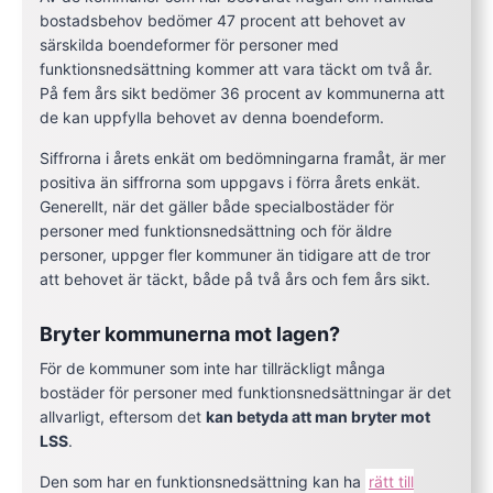
bostadsbehov bedömer 47 procent att behovet av
särskilda boendeformer för personer med
funktionsnedsättning kommer att vara täckt om två år.
På fem års sikt bedömer 36 procent av kommunerna att
de kan uppfylla behovet av denna boendeform.
Siffrorna i årets enkät om bedömningarna framåt, är mer
positiva än siffrorna som uppgavs i förra årets enkät.
Generellt, när det gäller både specialbostäder för
personer med funktionsnedsättning och för äldre
personer, uppger fler kommuner än tidigare att de tror
att behovet är täckt, både på två års och fem års sikt.
Bryter kommunerna mot lagen?
För de kommuner som inte har tillräckligt många
bostäder för personer med funktionsnedsättningar är det
allvarligt, eftersom det
kan betyda att man bryter mot
LSS
.
Den som har en funktionsnedsättning kan ha
rätt till