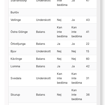
Staffanstorp
Underskott
inte
Ja
47
bedöma
Burlöv
Vellinge
Underskott
Nej
Ja
43
Kan
Kan
Östra Göinge
Balans
inte
inte
41
bedöma
bedöma
Örkelljunga
Balans
Ja
Ja
22
Bjuv
Underskott
Nej
Nej
15
Kävlinge
Balans
Nej
Nej
60
Lomma
Balans
Ja
Ja
42
Kan
Kan
Svedala
Underskott
inte
inte
31
bedöma
bedöma
Kan
Skurup
Balans
Nej
inte
36
bedöma