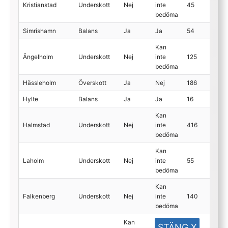
Kristianstad
Underskott
Nej
inte
45
bedöma
Simrishamn
Balans
Ja
Ja
54
Kan
Ängelholm
Underskott
Nej
inte
125
bedöma
Hässleholm
Överskott
Ja
Nej
186
Hylte
Balans
Ja
Ja
16
Kan
Halmstad
Underskott
Nej
inte
416
bedöma
Kan
Laholm
Underskott
Nej
inte
55
bedöma
Kan
Falkenberg
Underskott
Nej
inte
140
bedöma
Kan
Kan
STÄNG X