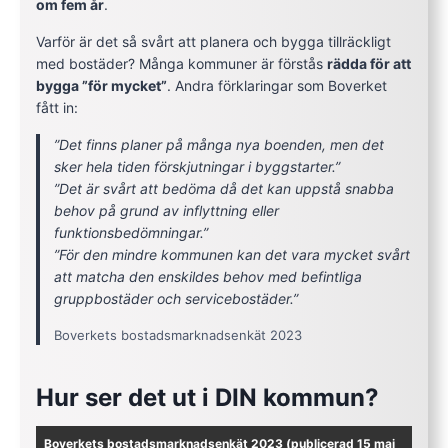
om fem år
.
Varför är det så svårt att planera och bygga tillräckligt
med bostäder? Många kommuner är förstås
rädda för att
bygga ”för mycket”
. Andra förklaringar som Boverket
fått in:
”Det finns planer på många nya boenden, men det
sker hela tiden förskjutningar i byggstarter.”
”Det är svårt att bedöma då det kan uppstå snabba
behov på grund av inflyttning eller
funktionsbedömningar.”
”För den mindre kommunen kan det vara mycket svårt
att matcha den enskildes behov med befintliga
gruppbostäder och servicebostäder.”
Boverkets bostadsmarknadsenkät 2023
Hur ser det ut i DIN kommun?
Boverkets bostadsmarknadsenkät 2023 (publicerad 15 maj