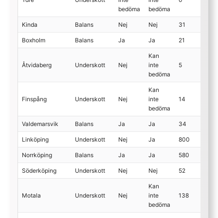
bedöma
bedöma
Kinda
Balans
Nej
Nej
31
Boxholm
Balans
Ja
Ja
21
Kan
Åtvidaberg
Underskott
Nej
inte
5
bedöma
Kan
Finspång
Underskott
Nej
inte
14
bedöma
Valdemarsvik
Balans
Ja
Ja
34
Linköping
Underskott
Nej
Ja
800
Norrköping
Balans
Ja
Ja
580
Söderköping
Underskott
Nej
Nej
52
Kan
Motala
Underskott
Nej
inte
138
bedöma