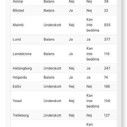
Åstorp
Balans
Nej
Nej
38
Båstad
Balans
Ja
Nej
22
Kan
Malmö
Underskott
Nej
inte
935
bedöma
Lund
Balans
Ja
Ja
377
Kan
Landskrona
Balans
Ja
inte
116
bedöma
Helsingborg
Underskott
Nej
Ja
247
Höganäs
Balans
Ja
Ja
74
Eslöv
Underskott
Nej
Nej
166
Kan
Ystad
Underskott
Nej
inte
106
bedöma
Trelleborg
Underskott
Nej
Nej
127
Kan