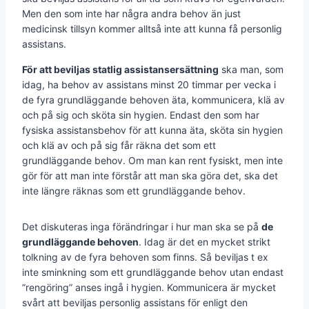
Men den som inte har några andra behov än just
medicinsk tillsyn kommer alltså inte att kunna få personlig
assistans.
För att beviljas statlig assistansersättning
ska man, som
idag, ha behov av assistans minst 20 timmar per vecka i
de fyra grundläggande behoven äta, kommunicera, klä av
och på sig och sköta sin hygien. Endast den som har
fysiska assistansbehov för att kunna äta, sköta sin hygien
och klä av och på sig får räkna det som ett
grundläggande behov. Om man kan rent fysiskt, men inte
gör för att man inte förstår att man ska göra det, ska det
inte längre räknas som ett grundläggande behov.
Det diskuteras inga förändringar i hur man ska se på
de
grundläggande behoven
. Idag är det en mycket strikt
tolkning av de fyra behoven som finns. Så beviljas t ex
inte sminkning som ett grundläggande behov utan endast
”rengöring” anses ingå i hygien. Kommunicera är mycket
svårt att beviljas personlig assistans för enligt den