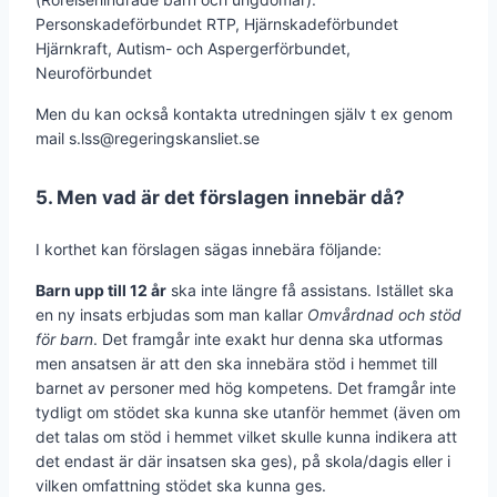
Personskadeförbundet RTP, Hjärnskadeförbundet
Hjärnkraft, Autism- och Aspergerförbundet,
Neuroförbundet
Men du kan också kontakta utredningen själv t ex genom
mail s.lss@regeringskansliet.se
5. Men vad är det förslagen innebär då?
I korthet kan förslagen sägas innebära följande:
Barn upp till 12 år
ska inte längre få assistans. Istället ska
en ny insats erbjudas som man kallar
Omvårdnad och stöd
för barn
. Det framgår inte exakt hur denna ska utformas
men ansatsen är att den ska innebära stöd i hemmet till
barnet av personer med hög kompetens. Det framgår inte
tydligt om stödet ska kunna ske utanför hemmet (även om
det talas om stöd i hemmet vilket skulle kunna indikera att
det endast är där insatsen ska ges), på skola/dagis eller i
vilken omfattning stödet ska kunna ges.