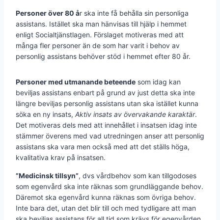
Personer över 80 å
r ska inte få behålla sin personliga
assistans. Istället ska man hänvisas till hjälp i hemmet
enligt Socialtjänstlagen. Förslaget motiveras med att
många fler personer än de som har varit i behov av
personlig assistans behöver stöd i hemmet efter 80 år.
Personer med utmanande beteende
som idag kan
beviljas assistans enbart på grund av just detta ska inte
längre beviljas personlig assistans utan ska istället kunna
söka en ny insats,
Aktiv insats av övervakande karaktär
.
Det motiveras dels med att innehållet i insatsen idag inte
stämmer överens med vad utredningen anser att personlig
assistans ska vara men också med att det ställs höga,
kvalitativa krav på insatsen.
”Medicinsk tillsyn”
, dvs vårdbehov som kan tillgodoses
som egenvård ska inte räknas som grundläggande behov.
Däremot ska egenvård kunna räknas som övriga behov.
Inte bara det, utan det blir till och med tydligare att man
ska beviljas assistans för all tid som krävs för egenvården.