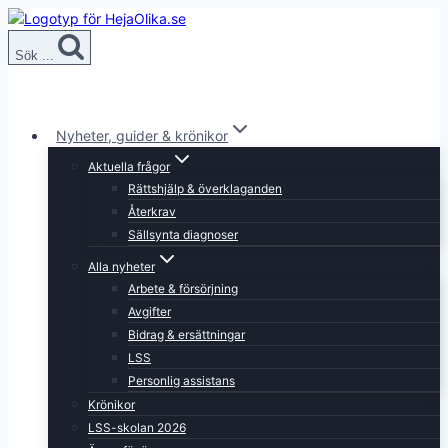
Skip
to
Sök ...
content
Nyheter, guider & krönikor
Aktuella frågor
Rättshjälp & överklaganden
Återkrav
Sällsynta diagnoser
Alla nyheter
Arbete & försörjning
Avgifter
Bidrag & ersättningar
LSS
Personlig assistans
Krönikor
LSS-skolan 2026