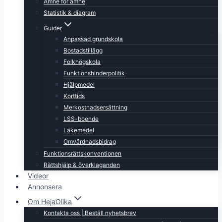
Ämne för ämne
Statistik & diagram
Guider
Anpassad grundskola
Bostadstillägg
Folkhögskola
Funktionshinderpolitik
Hjälpmedel
Korttids
Merkostnadsersättning
LSS-boende
Läkemedel
Omvårdnadsbidrag
Funktionsrättskonventionen
Rättshjälp & överklaganden
Videor
Annonsera
Om HejaOlika
Kontakta oss | Beställ nyhetsbrev