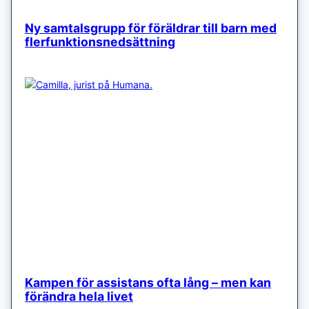
Ny samtalsgrupp för föräldrar till barn med
flerfunktionsnedsättning
Kampen för assistans ofta lång – men kan
förändra hela livet