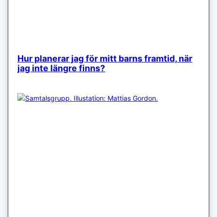
Hur planerar jag för mitt barns framtid, när
jag inte längre finns?