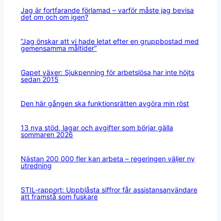
Jag är fortfarande förlamad – varför måste jag bevisa
det om och om igen?
”Jag önskar att vi hade letat efter en gruppbostad med
gemensamma måltider”
Gapet växer: Sjukpenning för arbetslösa har inte höjts
sedan 2015
Den här gången ska funktionsrätten avgöra min röst
13 nya stöd, lagar och avgifter som börjar gälla
sommaren 2026
Nästan 200 000 fler kan arbeta – regeringen väljer ny
utredning
STIL-rapport: Uppblåsta siffror får assistansanvändare
att framstå som fuskare