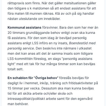
rättspraxis som finns. När det gäller matsituationen gäller
den tidigare s k matdomen så att endast assistans för att
föra maten till munnen räknas. Klä av och på sig handlar
nästan uteslutande om innekläder.
Kommunal assistans
försvinner. Bara den som har mer än
20 timmars grundläggande behov enligt ovan ska kunna
få assistans. För den som idag är beviljad personlig
assistans enligt LSS införs en ny insats,
Boendestöd med
personlig service
. Den beskrivs inte närmare i utkastet
men det kan anas att det är samma insats som tidigare
LSS-kommitttén föreslog, en slags ”personlig assistans
light” med ett tak för hur många timmar som kan beviljas
totalt sett.
En schablon för ”Övriga behov”
föreslås beviljas för
dagligt liv i hemmet, inköp, träning och fritidsaktiviteter på
15 timmar per vecka. Dessutom ska man kunna beviljas
tid för att sköta arbete och/eller skola och
intressepolitiskt/politiskt arbete samt för den egenvård
man behöver.