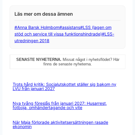
Post
#
Anna Barsk Holmbom
#
assistans
#
LSS (lagen om
Tags:
stöd och service till vissa funktionshindrade)
#
LSS-
utredningen 2018
SENASTE NYHETERNA.
Missat något i nyhetsflödet? Här
finns de senaste nyheterna.
Trots hård kritik: Socialutskottet ställer sig bakom ny
LVU från januari 2027
Nya tvång föreslås från januari 2027: Husarrest,
fotboja, omhändertagande och vite
När Maja förlorade aktivitetsersättningen rasade
ekonomin