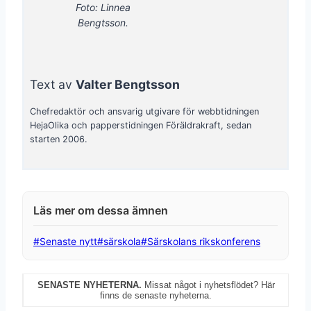
Foto: Linnea
Bengtsson.
Text av
Valter Bengtsson
Chefredaktör och ansvarig utgivare för webbtidningen
HejaOlika och papperstidningen Föräldrakraft, sedan
starten 2006.
Post
#
Senaste nytt
#
särskola
#
Särskolans rikskonferens
Tags:
SENASTE NYHETERNA.
Missat något i nyhetsflödet? Här
finns de senaste nyheterna.