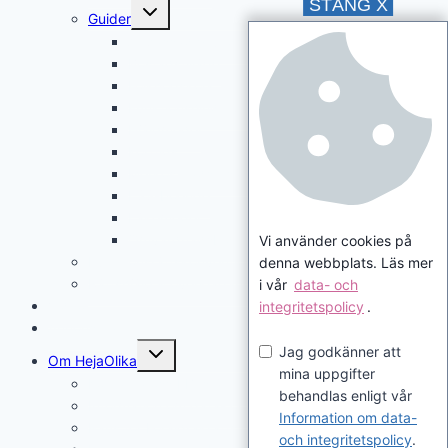
STÄNG X
Toggle
Guider
child
menu
Anpassad grundskola
Bostadstillägg
Folkhögskola
Funktionshinderpolitik
Hjälpmedel
Korttids
Merkostnadsersättning
LSS-boende
Läkemedel
Omvårdnadsbidrag
Vi använder cookies på
Funktionsrättskonventionen
denna webbplats. Läs mer
Rättshjälp & överklaganden
i vår
data- och
Videor
integritetspolicy
.
Annonsera
Toggle
Jag godkänner att
Om HejaOlika
child
mina uppgifter
menu
Kontakta oss | Beställ nyhetsbrev
behandlas enligt vår
Information om data- och integritetspolicy (GDPR)
Information om data-
Paus för Föräldrakrafts papperstidning
och integritetspolicy
.