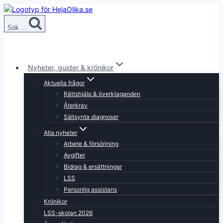
Skip
to
Sök ...
content
Nyheter, guider & krönikor
Aktuella frågor
Rättshjälp & överklaganden
Återkrav
Sällsynta diagnoser
Alla nyheter
Arbete & försörjning
Avgifter
Bidrag & ersättningar
LSS
Personlig assistans
Krönikor
LSS-skolan 2026