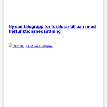
Ny samtalsgrupp för föräldrar till barn med
flerfunktionsnedsättning