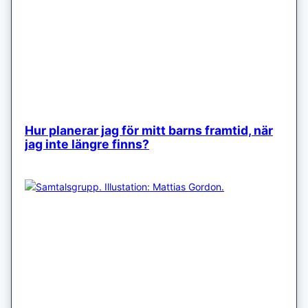
Hur planerar jag för mitt barns framtid, när
jag inte längre finns?