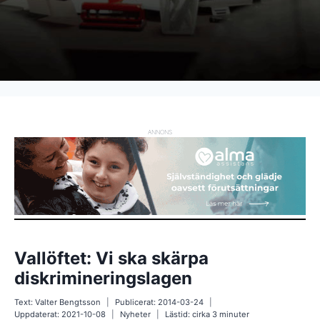
ANNONS
Vallöftet: Vi ska skärpa
diskrimineringslagen
Text:
Valter Bengtsson
Publicerat:
2014-03-24
Uppdaterat:
2021-10-08
Nyheter
Lästid: cirka
3
minuter