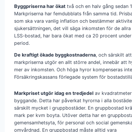
Byggpriserna har ökat
två och en halv gång sedan 
Markpriserna har femdubblats från samma tid. Prisb
som ska vara vanlig inflation och bestämmer aktivit
sjukersättningen, det vill säga inkomsten för de allra
LSS-bostad, har bara ökat med ca 20 procent unde
period.
De kraftigt ökade byggkostnaderna
, och särskilt att
markpriserna utgör en allt större andel, innebär att hy
mer av inkomsten. Och höga hyror kompenseras inte 
Försäkringskassans förlegade system för bostadstill
Markpriset utgör idag en tredjedel
av kvadratmeterp
byggande. Detta har påverkat hyrorna i alla bostäde
särskilt mycket i gruppbostäder. En gruppbostad kr
mark per kvm boyta. Utöver detta har en gruppbost
gemensamhetsyta, för personal och social gemensk
omvårdnad. En gruppbostad måste alltid vara