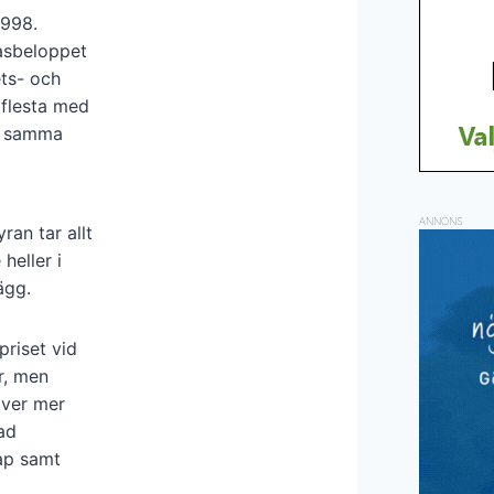
1998.
asbeloppet
ets- och
 flesta med
r samma
ANNONS
ran tar allt
heller i
ägg.
riset vid
r, men
äver mer
ad
ap samt