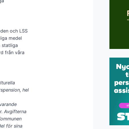
ga
aden och LSS
kliga medel
 statliga
rd från våra
lturella
rspension, hel
svarande
. Avgifterna
. Kommunen
del för sina