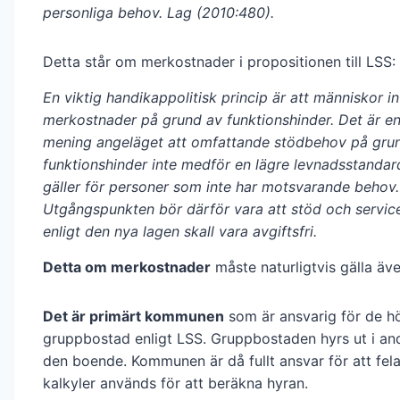
personliga behov. Lag (2010:480).
Detta står om merkostnader i propositionen till LSS:
En viktig handikappolitisk princip är att människor in
merkostnader på grund av funktionshinder. Det är en
mening angeläget att omfattande stödbehov på gru
funktionshinder inte medför en lägre levnadsstanda
gäller för personer som inte har motsvarande behov.
Utgångspunkten bör därför vara att stöd och servi
enligt den nya lagen skall vara avgiftsfri.
Detta om merkostnader
måste naturligtvis gälla äv
Det är primärt kommunen
som är ansvarig för de h
gruppbostad enligt LSS. Gruppbostaden hyrs ut i and
den boende. Kommunen är då fullt ansvar för att fel
kalkyler används för att beräkna hyran.