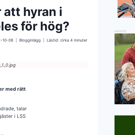
att hyran i
les för hög?
ANNONS
1-10-08
Blogginlägg
Lästid: cirka
4
minuter
_1_0.jpg
er med rätt
ndrade, talar
gäster i LSS