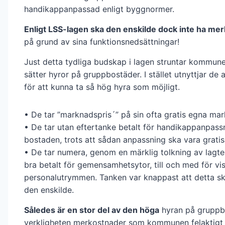
handikappanpassad enligt byggnormer.
Enligt LSS-lagen ska den enskilde dock inte ha me
på grund av sina funktionsnedsättningar!
Just detta tydliga budskap i lagen struntar kommune
sätter hyror på gruppbostäder. I stället utnyttjar de a
för att kunna ta så hög hyra som möjligt.
• De tar ”marknadspris´” på sin ofta gratis egna mar
• De tar utan eftertanke betalt för handikappanpass
bostaden, trots att sådan anpassning ska vara gratis
• De tar numera, genom en märklig tolkning av lagte
bra betalt för gemensamhetsytor, till och med för vi
personalutrymmen. Tanken var knappast att detta sk
den enskilde.
Således är en stor del av den höga
hyran på gruppb
verkligheten merkostnader som kommunen felaktigt 