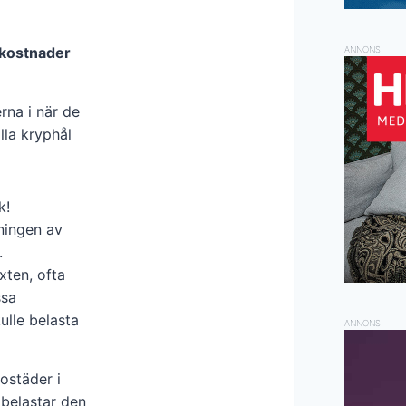
rkostnader
ANNONS
rna i när de
lla kryphål
k!
ningen av
.
xten, ofta
ssa
ulle belasta
ANNONS
ostäder i
belastar den