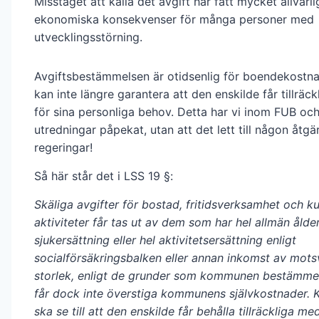
Misstaget att kalla det avgift har fått mycket allvarli
ekonomiska konsekvenser för många personer med
utvecklingsstörning.
Avgiftsbestämmelsen är otidsenlig för boendekostn
kan inte längre garantera att den enskilde får tillräc
för sina personliga behov. Detta har vi inom FUB och
utredningar påpekat, utan att det lett till någon åtgä
regeringar!
Så här står det i LSS 19 §:
Skäliga avgifter för bostad, fritidsverksamhet och ku
aktiviteter får tas ut av dem som har hel allmän ålde
sjukersättning eller hel aktivitetsersättning enligt
socialförsäkringsbalken eller annan inkomst av mot
storlek, enligt de grunder som kommunen bestämmer
får dock inte överstiga kommunens självkostnader
ska se till att den enskilde får behålla tillräckliga me