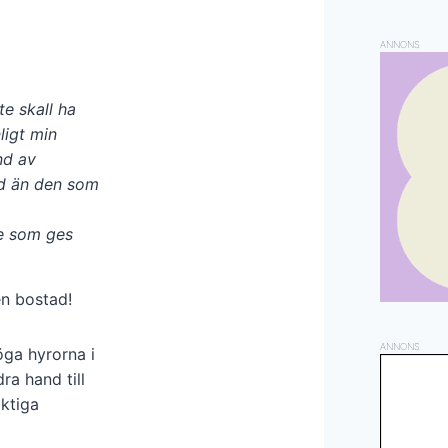
ANNONS
te skall ha
ligt min
nd av
rd än den som
ce som ges
en bostad!
ANNONS
öga hyrorna i
ra hand till
aktiga