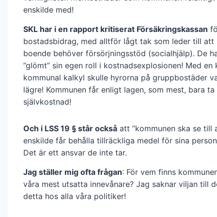
enskilde med!
SKL har i en rapport kritiserat Försäkringskassan
fö
bostadsbidrag, med alltför lågt tak som leder till at
boende behöver försörjningsstöd (socialhjälp). De ha
”glömt” sin egen roll i kostnadsexplosionen! Med en 
kommunal kalkyl skulle hyrorna på gruppbostäder va
lägre! Kommunen får enligt lagen, som mest, bara ta 
självkostnad!
Och i LSS 19 § står också
att ”kommunen ska se till 
enskilde får behålla tillräckliga medel för sina perso
Det är ett ansvar de inte tar.
Jag ställer mig ofta frågan
: För vem finns kommunen
våra mest utsatta innevånare? Jag saknar viljan till 
detta hos alla våra politiker!