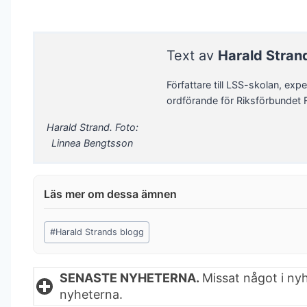
Text av
Harald Stran
Författare till LSS-skolan, expe
ordförande för Riksförbundet 
Harald Strand. Foto:
Linnea Bengtsson
Post
#
Harald Strands blogg
Tags:
SENASTE NYHETERNA.
Missat något i ny
nyheterna.