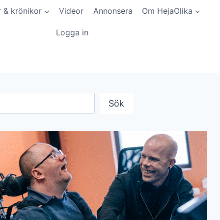
r & krönikor
Videor
Annonsera
Om HejaOlika
Logga in
Sök