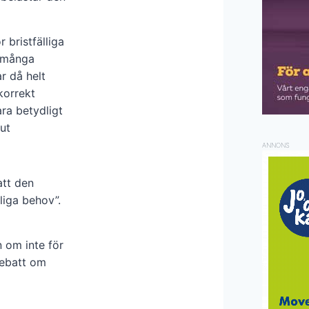
r bristfälliga
t många
r då helt
korrekt
ra betydligt
ut
ANNONS
att den
nliga behov”.
 om inte för
debatt om