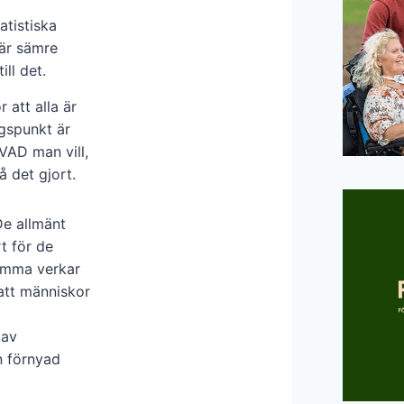
atistiska
 är sämre
ll det.
 att alla är
gspunkt är
VAD man vill,
 det gjort.
 De allmänt
t för de
komma verkar
att människor
 av
n förnyad