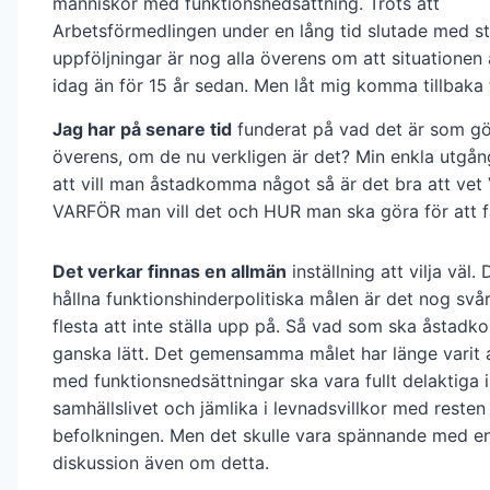
människor med funktionsnedsättning. Trots att
Arbetsförmedlingen under en lång tid slutade med st
uppföljningar är nog alla överens om att situationen
idag än för 15 år sedan. Men låt mig komma tillbaka ti
Jag har på senare tid
funderat på vad det är som gör
överens, om de nu verkligen är det? Min enkla utgån
att vill man åstadkomma något så är det bra att vet 
VARFÖR man vill det och HUR man ska göra för att få
Det verkar finnas en allmän
inställning att vilja väl.
hållna funktionshinderpolitiska målen är det nog svår
flesta att inte ställa upp på. Så vad som ska åstad
ganska lätt. Det gemensamma målet har länge varit 
med funktionsnedsättningar ska vara fullt delaktiga i
samhällslivet och jämlika i levnadsvillkor med resten
befolkningen. Men det skulle vara spännande med e
diskussion även om detta.