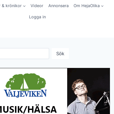
r & krönikor
Videor
Annonsera
Om HejaOlika
Logga in
Sök