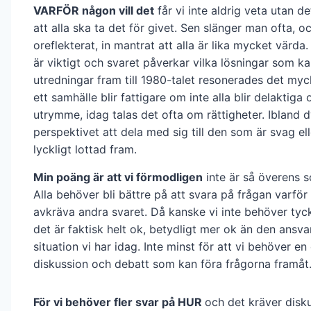
VARFÖR någon vill det
får vi inte aldrig veta utan d
att alla ska ta det för givet. Sen slänger man ofta, 
oreflekterat, in mantrat att alla är lika mycket vär
är viktigt och svaret påverkar vilka lösningar som ka
utredningar fram till 1980-talet resonerades det my
ett samhälle blir fattigare om inte alla blir delaktiga
utrymme, idag talas det ofta om rättigheter. Ibland 
perspektivet att dela med sig till den som är svag el
lyckligt lottad fram.
Min poäng är att vi förmodligen
inte är så överens s
Alla behöver bli bättre på att svara på frågan varför
avkräva andra svaret. Då kanske vi inte behöver tyck
det är faktisk helt ok, betydligt mer ok än den ansv
situation vi har idag. Inte minst för att vi behöver en
diskussion och debatt som kan föra frågorna framåt
För vi behöver fler svar på HUR
och det kräver disku