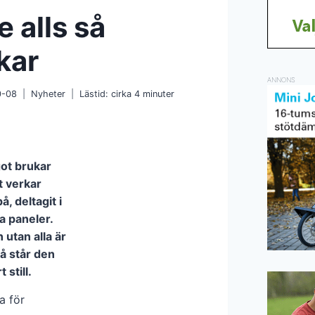
e alls så
kar
ANNONS
0-08
Nyheter
Lästid: cirka
4
minuter
ot brukar
t verkar
, deltagit i
a paneler.
 utan alla är
å står den
still.
a för