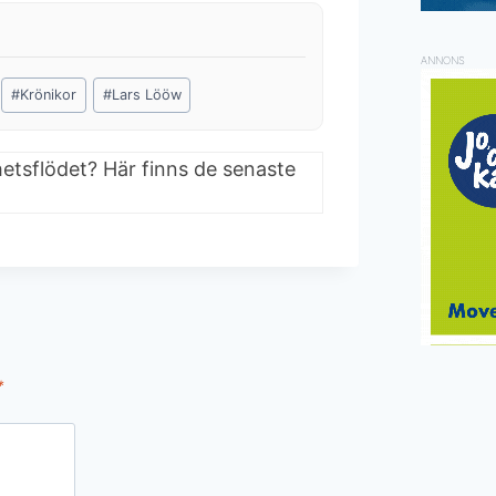
ANNONS
#
Krönikor
#
Lars Lööw
hetsflödet? Här finns de senaste
*