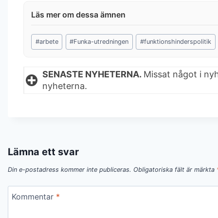
Post
#
arbete
#
Funka-utredningen
#
funktionshinderspolitik
Tags:
SENASTE NYHETERNA.
Missat något i ny
nyheterna.
Lämna ett svar
Din e-postadress kommer inte publiceras.
Obligatoriska fält är märkta
Kommentar
*