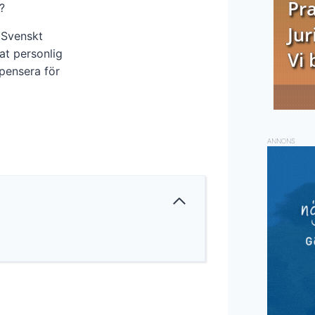
?
 Svenskt
at personlig
pensera för
ANNONS