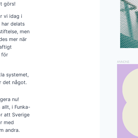
t görs!
 vi idag i
 har delats
stiftelse, men
ades mer när
aftigt
 för
ANNONS
kla systemet,
r det något.
gera nu!
allt, i Funka-
r att Sverige
or med
om andra.