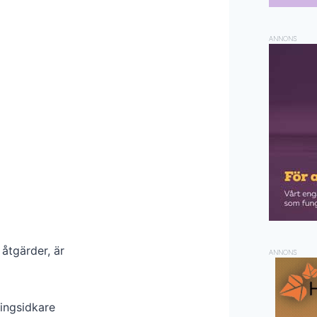
ANNONS
åtgärder, är
ANNONS
ringsidkare