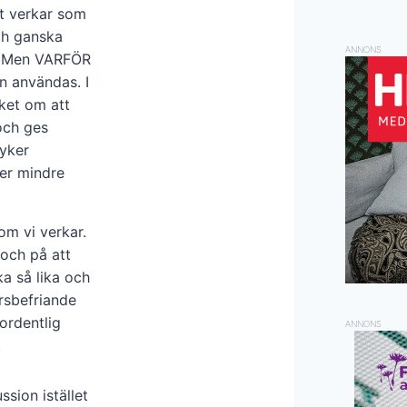
et verkar som
och ganska
ANNONS
da. Men VARFÖR
n användas. I
cket om att
 och ges
dyker
ler mindre
om vi verkar.
 och på att
a så lika och
arsbefriande
 ordentlig
ANNONS
.
ssion istället