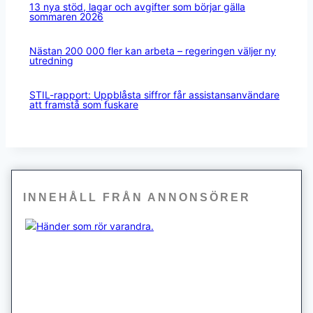
13 nya stöd, lagar och avgifter som börjar gälla
sommaren 2026
Nästan 200 000 fler kan arbeta – regeringen väljer ny
utredning
STIL-rapport: Uppblåsta siffror får assistansanvändare
att framstå som fuskare
INNEHÅLL FRÅN ANNONSÖRER