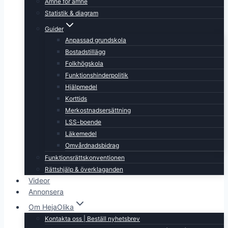
Ämne för ämne
Statistik & diagram
Guider
Anpassad grundskola
Bostadstillägg
Folkhögskola
Funktionshinderpolitik
Hjälpmedel
Korttids
Merkostnadsersättning
LSS-boende
Läkemedel
Omvårdnadsbidrag
Funktionsrättskonventionen
Rättshjälp & överklaganden
Videor
Annonsera
Om HejaOlika
Kontakta oss | Beställ nyhetsbrev