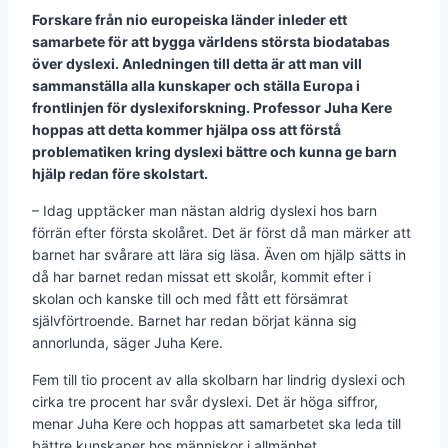
Forskare från nio europeiska länder inleder ett
samarbete för att bygga världens största biodatabas
över dyslexi. Anledningen till detta är att man vill
sammanställa alla kunskaper och ställa Europa i
frontlinjen för dyslexiforskning. Professor Juha Kere
hoppas att detta kommer hjälpa oss att förstå
problematiken kring dyslexi bättre och kunna ge barn
hjälp redan före skolstart.
– Idag upptäcker man nästan aldrig dyslexi hos barn
förrän efter första skolåret. Det är först då man märker att
barnet har svårare att lära sig läsa. Även om hjälp sätts in
då har barnet redan missat ett skolår, kommit efter i
skolan och kanske till och med fått ett försämrat
självförtroende. Barnet har redan börjat känna sig
annorlunda, säger Juha Kere.
Fem till tio procent av alla skolbarn har lindrig dyslexi och
cirka tre procent har svår dyslexi. Det är höga siffror,
menar Juha Kere och hoppas att samarbetet ska leda till
bättre kunskaper hos människor i allmänhet.