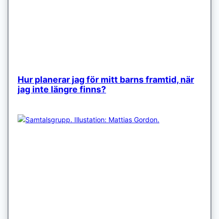
Hur planerar jag för mitt barns framtid, när
jag inte längre finns?