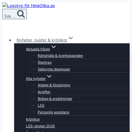
Skip
to
Sök ...
content
Nyheter, guider & krönikor
Aktuella frågor
Rättshjälp & överklaganden
Återkrav
Sällsynta diagnoser
Alla nyheter
Arbete & försörjning
Avgifter
Bidrag & ersättningar
LSS
Personlig assistans
Krönikor
LSS-skolan 2026