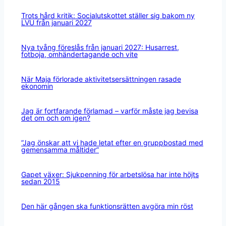
Trots hård kritik: Socialutskottet ställer sig bakom ny
LVU från januari 2027
Nya tvång föreslås från januari 2027: Husarrest,
fotboja, omhändertagande och vite
När Maja förlorade aktivitetsersättningen rasade
ekonomin
Jag är fortfarande förlamad – varför måste jag bevisa
det om och om igen?
”Jag önskar att vi hade letat efter en gruppbostad med
gemensamma måltider”
Gapet växer: Sjukpenning för arbetslösa har inte höjts
sedan 2015
Den här gången ska funktionsrätten avgöra min röst