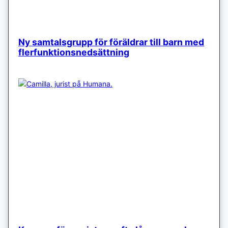
Ny samtalsgrupp för föräldrar till barn med
flerfunktionsnedsättning