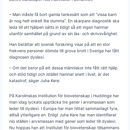
– Man måste få bort gamla tankesätt som att ”vissa barn
är nog helt enkelt lite dumma”. En skarpare diagnostik ska
leda till att hjälpen sätts in tidigt så att ingen hamnar
utanför samhället på grund av sin läs- och skrivsvårighet.
Han berättar att svensk forskning visar på att en stor
frekvens personer dömda till grova brott i Sverige har fått
diagnosen dyslexi.
– Om det beror på att dessa människor inte fått rätt hjälp
och stöd tidigt och istället hamnat snett i livet, är det
katastrof, säger Juha Kere.
På Karolinskas Institution för biovetenskap i Huddinge har
man idag lyckats upptäcka tre gener i arvsmassan som
leder till dyslexi. I Europa har man hittat sammanlagt fyra,
alltså ytterligare en. Enligt Juha Kere har man identifierat
nio ställen i arvsmassan med gener som leder till dyslexi.
Nu hoppas han att Institutet för biovetenskap tillsammans