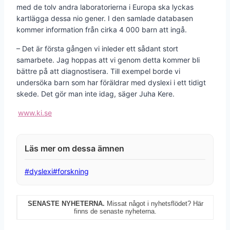
med de tolv andra laboratorierna i Europa ska lyckas
kartlägga dessa nio gener. I den samlade databasen
kommer information från cirka 4 000 barn att ingå.
– Det är första gången vi inleder ett sådant stort
samarbete. Jag hoppas att vi genom detta kommer bli
bättre på att diagnostisera. Till exempel borde vi
undersöka barn som har föräldrar med dyslexi i ett tidigt
skede. Det gör man inte idag, säger Juha Kere.
www.ki.se
Post
#
dyslexi
#
forskning
Tags:
SENASTE NYHETERNA.
Missat något i nyhetsflödet? Här
finns de senaste nyheterna.