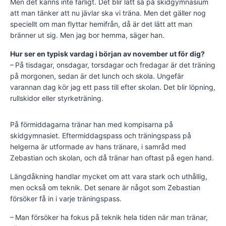
Men det känns inte farligt. Det blir lätt så på skidgymnasium
att man tänker att nu jävlar ska vi träna. Men det gäller nog
speciellt om man flyttar hem­ifrån, då är det lätt att man
bränner ut sig. Men jag bor hemma, säger han.
Hur ser en typisk vardag i början av november ut för dig?
– På tisdagar, onsdagar, torsdagar och fredagar är det träning
på morgonen, sedan är det lunch och skola. Ungefär
varannan dag kör jag ett pass till efter skolan. Det blir löpning,
rullskidor eller styrketräning.
På förmiddagarna tränar han med kompisarna på
skidgymnasiet. Eftermid­dagspass och träningspass på
helgerna är utformade av hans tränare, i samråd med
Zebastian och skolan, och då tränar han oftast på egen hand.
Längdåkning handlar mycket om att vara stark och uthållig,
men också om teknik. Det senare är något som Zebastian
försöker få in i varje träningspass.
– Man försöker ha fokus på teknik hela tiden när man tränar,