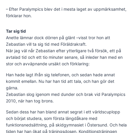
– Efter Paralympics blev det i mesta laget av uppmärksamhet,
förklarar hon.
Tar sig tid
Anette lämnar dock dörren på glänt –visst tror hon att
Zebastian vill ta sig tid med Föräldrakraft.
När jag väl når Zebastian efter ytterligare två försök, ett på
avtalad tid och ett tio minuter senare, så inleder han med en
stor och avväpnande ursäkt och förklaring:
Han hade lagt ifrån sig telefonen, och sedan hade annat
kommit emellan. Nu har han tid att tala, och han gör det
gärna.
Zebastian slog igenom med dunder och brak vid Paralympics
2010, när han tog brons.
Sedan dess har han bland annat segrat i ett världscuplopp
och börjat studera, som första längdåkare med
funktionsnedsättning, på skidgymnasiet i Öster­sund. Och hela
tiden har han ökat på träningsdosen. Konditionsträningen