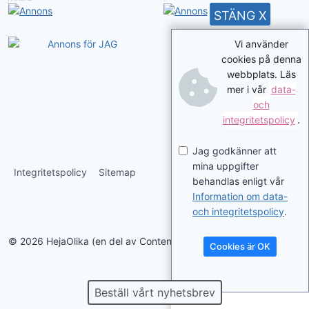
STÄNG X
Vi använder
cookies på denna
webbplats. Läs
mer i vår
data-
och
integritetspolicy
.
Jag godkänner att
mina uppgifter
Integritetspolicy
Sitemap
behandlas enligt vår
Information om data-
och integritetspolicy
.
© 2026 HejaOlika (en del av Contentverkstan.se)
Cookies är OK
Beställ vårt nyhetsbrev