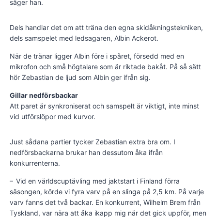
säger han.
Dels handlar det om att träna den egna skidåkningstekniken,
dels samspelet med ledsagaren, Albin Ackerot.
När de tränar ligger Albin före i spåret, försedd med en
mikrofon och små högtalare som är riktade bakåt. På så sätt
hör Zebastian de ljud som Albin ger ifrån sig.
Gillar nedförsbackar
Att paret är synkroniserat och samspelt är viktigt, inte minst
vid utförslöpor med kurvor.
Just sådana partier tycker Zebastian extra bra om. I
nedförsbackarna brukar han dessutom åka ifrån
konkurrenterna.
– Vid en världscuptävling med jaktstart i Finland förra
säsongen, körde vi fyra varv på en slinga på 2,5 km. På varje
varv fanns det två backar. En konkurrent, Wilhelm Brem från
Tyskland, var nära att åka ikapp mig när det gick uppför, men