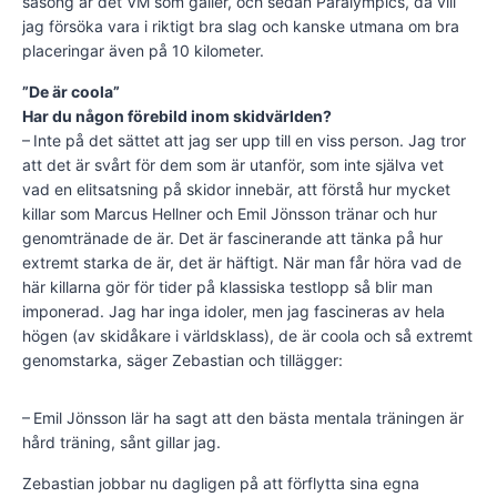
säsong är det VM som gäller, och sedan Paralympics, då vill
jag försöka vara i riktigt bra slag och kanske utmana om bra
placeringar även på 10 kilometer.
”De är coola”
Har du någon förebild inom skidvärlden?
– Inte på det sättet att jag ser upp till en viss person. Jag tror
att det är svårt för dem som är utanför, som inte själva vet
vad en elitsatsning på skidor innebär, att förstå hur mycket
killar som Marcus Hellner och Emil Jönsson tränar och hur
genomtränade de är. Det är fascinerande att tänka på hur
extremt starka de är, det är häftigt. När man får höra vad de
här killarna gör för tider på klassiska testlopp så blir man
imponerad. Jag har inga idoler, men jag fascineras av hela
högen (av skidåkare i världsklass), de är coola och så extremt
genomstarka, säger Zebastian och tillägger:
– Emil Jönsson lär ha sagt att den bästa mentala träningen är
hård träning, sånt gillar jag.
Zebastian jobbar nu dagligen på att förflytta sina egna