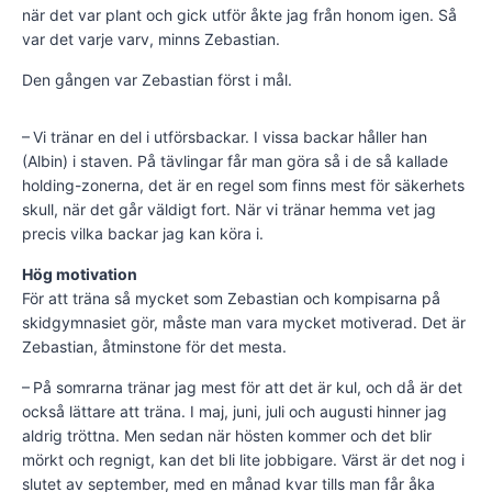
när det var plant och gick utför åkte jag från honom igen. Så
var det varje varv, minns Zebastian.
Den gången var Zebastian först i mål.
– Vi tränar en del i utförsbackar. I vissa backar håller han
(Albin) i staven. På tävlingar får man göra så i de så kallade
holding-zonerna, det är en regel som finns mest för säkerhets
skull, när det går väldigt fort. När vi tränar hemma vet jag
precis vilka backar jag kan köra i.
Hög motivation
För att träna så mycket som Zebastian och kompisarna på
skidgymnasiet gör, måste man vara mycket motiverad. Det är
Zebastian, åtminstone för det mesta.
– På somrarna tränar jag mest för att det är kul, och då är det
också lättare att träna. I maj, juni, juli och augusti hinner jag
aldrig tröttna. Men sedan när hösten kommer och det blir
mörkt och regnigt, kan det bli lite jobbigare. Värst är det nog i
slutet av september, med en månad kvar tills man får åka