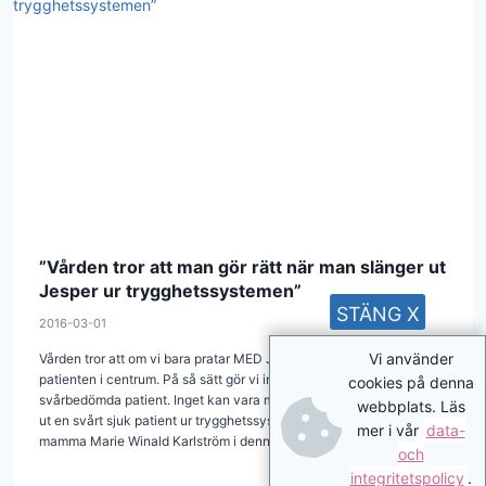
”Vården tror att man gör rätt när man slänger ut
Jesper ur trygghetssystemen”
STÄNG X
2016-03-01
Vi använder
Vården tror att om vi bara pratar MED Jesper, så har vi satt
patienten i centrum. På så sätt gör vi inte fel i mötet med denna
cookies på denna
svårbedömda patient. Inget kan vara mera fel. Istället slänger man
webbplats. Läs
ut en svårt sjuk patient ur trygghetssystemet, skriver Jespers
mer i vår
data-
mamma Marie Winald Karlström i denna debattartikel.
och
integritetspolicy
.