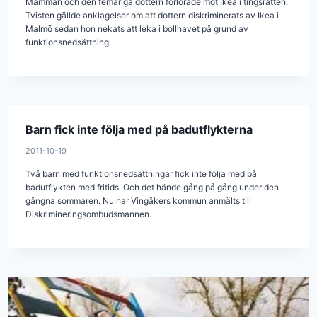
Mamman och den femåriga dottern förlorade mot Ikea i tingsrätten.
Tvisten gällde anklagelser om att dottern diskriminerats av Ikea i
Malmö sedan hon nekats att leka i bollhavet på grund av
funktionsnedsättning.
Barn fick inte följa med på badutflykterna
2011-10-19
Två barn med funktionsnedsättningar fick inte följa med på
badutflykten med fritids. Och det hände gång på gång under den
gångna sommaren. Nu har Vingåkers kommun anmälts till
Diskrimineringsombudsmannen.