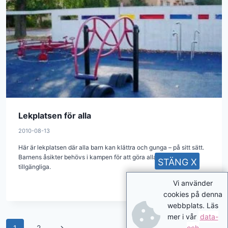
Lekplatsen för alla
2010-08-13
Här är lekplatsen där alla barn kan klättra och gunga – på sitt sätt.
Barnens åsikter behövs i kampen för att göra alla lekplatser
STÄNG X
tillgängliga.
Vi använder
cookies på denna
webbplats. Läs
mer i vår
data-
Page
Next
och
1
2