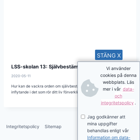
STÄNG X
LSS-skolan 13: Självbestämmande
Vi använder
cookies på denna
2020-05-11
webbplats. Läs
Hur kan de vackra orden om självbestämmande och eget
mer i vår
data-
inflytande i det som rör ditt liv förverkligas i praktiken? Hur…
och
integritetspolicy
.
Jag godkänner att
mina uppgifter
Integritetspolicy
Sitemap
behandlas enligt vår
Information om data-