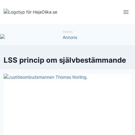
Skip
to
content
ANNONS
LSS princip om självbestämmande