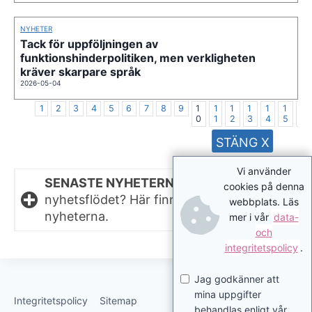
NYHETER
Tack för uppföljningen av
funktionshinderpolitiken, men verkligheten
kräver skarpare språk
2026-05-04
1
2
3
4
5
6
7
8
9
1
1
1
1
1
1
1
0
1
2
3
4
5
6
STÄNG X
Vi använder
SENASTE NYHETERNA.
Missat något i
cookies på denna
nyhetsflödet? Här finns de senaste
webbplats. Läs
nyheterna.
mer i vår
data-
och
integritetspolicy
.
Jag godkänner att
mina uppgifter
Integritetspolicy
Sitemap
behandlas enligt vår