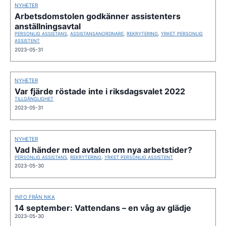
NYHETER
Arbetsdomstolen godkänner assistenters
anställningsavtal
PERSONLIG ASSISTANS
,
ASSISTANSANORDNARE
,
REKRYTERING
,
YRKET PERSONLIG
ASSISTENT
2023-05-31
NYHETER
Var fjärde röstade inte i riksdagsvalet 2022
TILLGÄNGLIGHET
2023-05-31
NYHETER
Vad händer med avtalen om nya arbetstider?
PERSONLIG ASSISTANS
,
REKRYTERING
,
YRKET PERSONLIG ASSISTENT
2023-05-30
INFO FRÅN NKA
14 september: Vattendans – en våg av glädje
2023-05-30