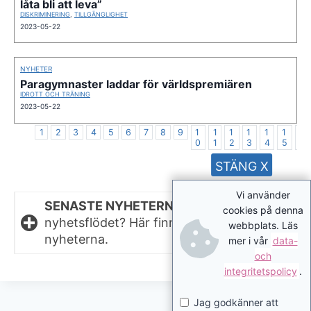
låta bli att leva”
DISKRIMINERING
,
TILLGÄNGLIGHET
2023-05-22
NYHETER
Paragymnaster laddar för världspremiären
IDROTT OCH TRÄNING
2023-05-22
1
2
3
4
5
6
7
8
9
1
1
1
1
1
1
1
0
1
2
3
4
5
6
STÄNG X
Vi använder
SENASTE NYHETERNA.
Missat något i
cookies på denna
nyhetsflödet? Här finns de senaste
webbplats. Läs
nyheterna.
mer i vår
data-
och
integritetspolicy
.
Jag godkänner att