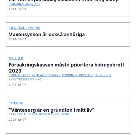
PERSONLIG ASSISTANS
2023-01-02
INFO FRÅN HUMANA
Vuxensyskon är också anhöriga
2023-01-02
NYHETER
Försäkringskassan måste prioritera bidragsbrott
2023
BIDRAGSBROTT
,
EGEN ARBETSGIVARE
,
PERSONLIG ASSISTANS
,
SJUK- OCH
AKTIVITETSERSÄTTNING
2022-12-27
INTERVJU
”Väntesorg är en grundton i mitt liv”
BARN MED FUNKTIONSNEDSÄTTNING
,
SORG
2022-12-27