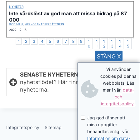
NYHETER
Inte vårdslöst av god man att missa bidrag på 87
000
GOD MAN
,
MERKOSTNADSERSÄTTNING
2022-12-15
1
2
3
4
5
6
7
8
9
1
1
1
1
1
1
1
0
1
2
3
4
5
6
STÄNG X
Vi använder
SENASTE NYHETERNA.
Missat något i
cookies på denna
nyhetsflödet? Här finns de senaste
webbplats. Läs
nyheterna.
mer i vår
data-
och
integritetspolicy
.
Jag godkänner att
mina uppgifter
Integritetspolicy
Sitemap
behandlas enligt vår
Information om data-