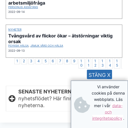
arbetsmiljöfråga
PERSONLIG ASSISTANS
2022-09-14
NYHETER
Tvångsvård av flickor ökar – ätstörningar viktig
orsak
PSYKISK HÄLSA
,
JÄMLIK VÅRD OCH HÄLSA
2022-09-13
1
2
3
4
5
6
7
8
9
1
1
1
1
1
1
1
0
1
2
3
4
5
6
STÄNG X
Vi använder
SENASTE NYHETERNA.
Missat något i
cookies på denna
nyhetsflödet? Här finns de senaste
webbplats. Läs
nyheterna.
mer i vår
data-
och
integritetspolicy
.