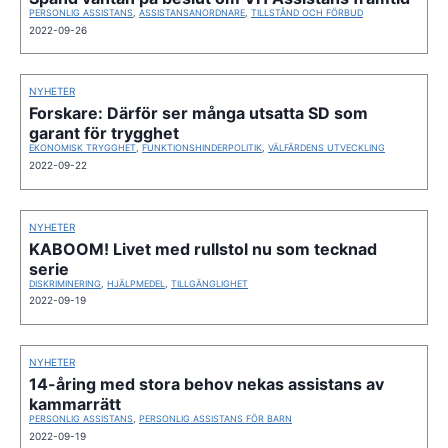
PERSONLIG ASSISTANS
,
ASSISTANSANORDNARE
,
TILLSTÅND OCH FÖRBUD
2022-09-26
NYHETER
Forskare: Därför ser många utsatta SD som
garant för trygghet
EKONOMISK TRYGGHET
,
FUNKTIONSHINDERPOLITIK
,
VÄLFÄRDENS UTVECKLING
2022-09-22
NYHETER
KABOOM! Livet med rullstol nu som tecknad
serie
DISKRIMINERING
,
HJÄLPMEDEL
,
TILLGÄNGLIGHET
2022-09-19
NYHETER
14-åring med stora behov nekas assistans av
kammarrätt
PERSONLIG ASSISTANS
,
PERSONLIG ASSISTANS FÖR BARN
2022-09-19