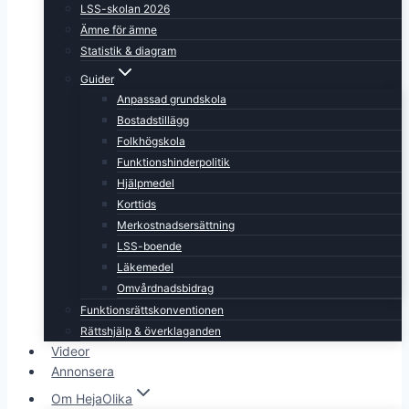
LSS-skolan 2026
Ämne för ämne
Statistik & diagram
Guider
Anpassad grundskola
Bostadstillägg
Folkhögskola
Funktionshinderpolitik
Hjälpmedel
Korttids
Merkostnadsersättning
LSS-boende
Läkemedel
Omvårdnadsbidrag
Funktionsrättskonventionen
Rättshjälp & överklaganden
Videor
Annonsera
Om HejaOlika