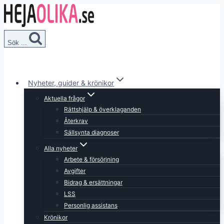
Skip
to
content
Sök ...
Nyheter, guider & krönikor
Aktuella frågor
Rättshjälp & överklaganden
Återkrav
Sällsynta diagnoser
Alla nyheter
Arbete & försörjning
Avgifter
Bidrag & ersättningar
LSS
Personlig assistans
Krönikor