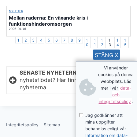
NYHETER
Mellan raderna: En växande kris i
funktionshinderomsorgen
2026-04-01
1
2
3
4
5
6
7
8
9
1
1
1
1
1
1
1
0
1
2
3
4
5
6
STÄNG X
Vi använder
SENASTE NYHETERNA.
Missat något i
cookies på denna
nyhetsflödet? Här finns de senaste
webbplats. Läs
nyheterna.
mer i vår
data-
och
integritetspolicy
.
Jag godkänner att
mina uppgifter
Integritetspolicy
Sitemap
behandlas enligt vår
Information om data-