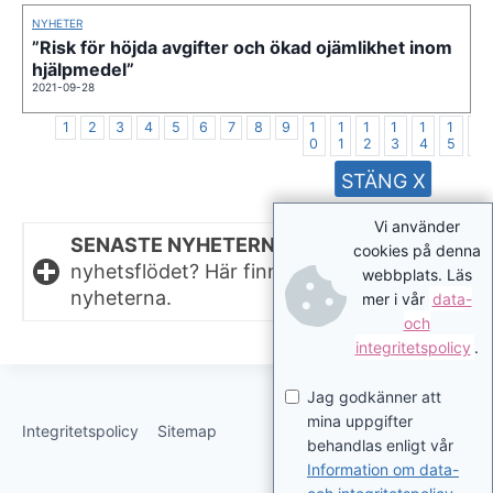
NYHETER
”Risk för höjda avgifter och ökad ojämlikhet inom
hjälpmedel”
2021-09-28
1
2
3
4
5
6
7
8
9
1
1
1
1
1
1
1
0
1
2
3
4
5
6
STÄNG X
Vi använder
SENASTE NYHETERNA.
Missat något i
cookies på denna
nyhetsflödet? Här finns de senaste
webbplats. Läs
nyheterna.
mer i vår
data-
och
integritetspolicy
.
Jag godkänner att
mina uppgifter
Integritetspolicy
Sitemap
behandlas enligt vår
Information om data-