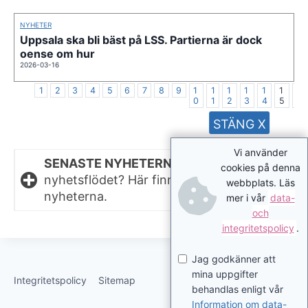
NYHETER
Uppsala ska bli bäst på LSS. Partierna är dock
oense om hur
2026-03-16
1
2
3
4
5
6
7
8
9
1
1
1
1
1
1
1
0
1
2
3
4
5
6
STÄNG X
Vi använder
SENASTE NYHETERNA.
Missat något i
cookies på denna
nyhetsflödet? Här finns de senaste
webbplats. Läs
nyheterna.
mer i vår
data-
och
integritetspolicy
.
Jag godkänner att
mina uppgifter
Integritetspolicy
Sitemap
behandlas enligt vår
Information om data-