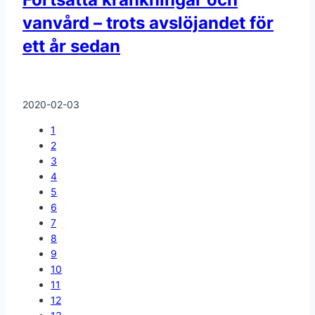
vanvård – trots avslöjandet för
ett år sedan
2020-02-03
1
2
3
4
5
6
7
8
9
10
11
12