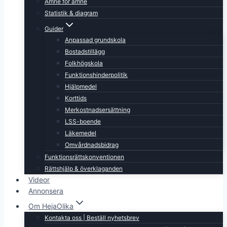
Ämne för ämne
Statistik & diagram
Guider
Anpassad grundskola
Bostadstillägg
Folkhögskola
Funktionshinderpolitik
Hjälpmedel
Korttids
Merkostnadsersättning
LSS-boende
Läkemedel
Omvårdnadsbidrag
Funktionsrättskonventionen
Rättshjälp & överklaganden
Videor
Annonsera
Om HejaOlika
Kontakta oss | Beställ nyhetsbrev