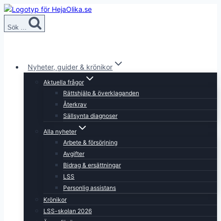
Skip
to
Sök ...
content
Nyheter, guider & krönikor
Aktuella frågor
Rättshjälp & överklaganden
Återkrav
Sällsynta diagnoser
Alla nyheter
Arbete & försörjning
Avgifter
Bidrag & ersättningar
LSS
Personlig assistans
Krönikor
LSS-skolan 2026