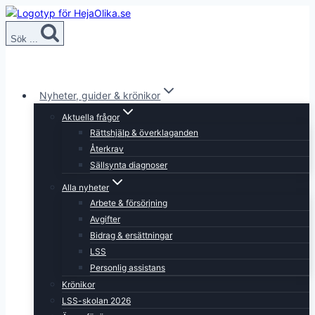
Skip
to
Sök ...
content
Nyheter, guider & krönikor
Aktuella frågor
Rättshjälp & överklaganden
Återkrav
Sällsynta diagnoser
Alla nyheter
Arbete & försörjning
Avgifter
Bidrag & ersättningar
LSS
Personlig assistans
Krönikor
LSS-skolan 2026