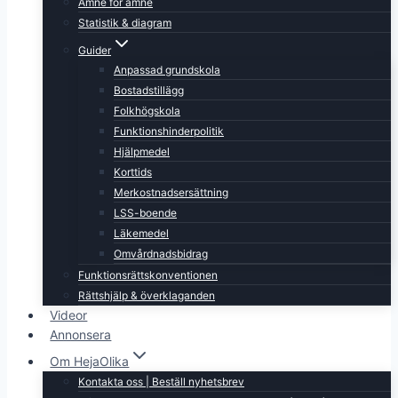
Ämne för ämne
Statistik & diagram
Guider
Anpassad grundskola
Bostadstillägg
Folkhögskola
Funktionshinderpolitik
Hjälpmedel
Korttids
Merkostnadsersättning
LSS-boende
Läkemedel
Omvårdnadsbidrag
Funktionsrättskonventionen
Rättshjälp & överklaganden
Videor
Annonsera
Om HejaOlika
Kontakta oss | Beställ nyhetsbrev