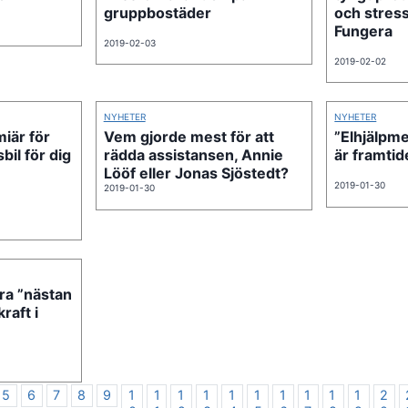
gruppbostäder
och stres
Fungera
2019-02-03
2019-02-02
NYHETER
NYHETER
iär för
Vem gjorde mest för att
”Elhjälpmed
bil för dig
rädda assistansen, Annie
är framtid
Lööf eller Jonas Sjöstedt?
2019-01-30
2019-01-30
ra ”nästan
kraft i
5
6
7
8
9
1
1
1
1
1
1
1
1
1
1
2