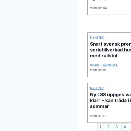
2019-02-04
NYHETER
Snart svensk prem
serietillverkad hus
med rullstol
RESOR
,
HJÄLPMEDEL
2019-02-01
NYHETER
Ny LSS uppges va
klar” – kan träda i 
sommar
2019-01-29
1
2
3
4