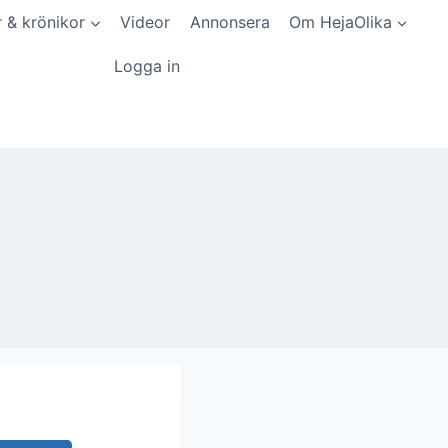
r & krönikor
Videor
Annonsera
Om HejaOlika
Logga in