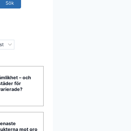
jämlikhet – och
täder för
varierade?
senaste
ukterna mot oro