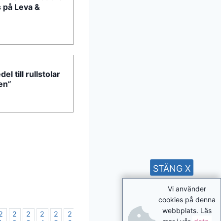
s på Leva &
el till rullstolar
en”
STÄNG X
Vi använder
cookies på denna
webbplats. Läs
2
2
2
2
2
2
2
2
2
3
3
3
3
3
3
3