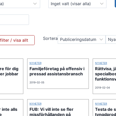
Sortera
NYHETER
NYHETER
re för dig
Familjeföretag på offensiv i
Rättvisa, 
ler jobbar
pressad assistansbransch
specialbos
funktions
2019-02-05
2019-02-04
NYHETER
NYHETER
 inte alls
FUB: Vi vill inte se fler
Testa de 
e
missförhållanden på
tyngdprod