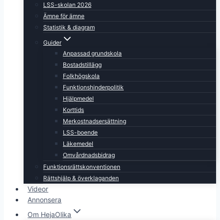
LSS-skolan 2026
Ämne för ämne
Statistik & diagram
Guider
Anpassad grundskola
Bostadstillägg
Folkhögskola
Funktionshinderpolitik
Hjälpmedel
Korttids
Merkostnadsersättning
LSS-boende
Läkemedel
Omvårdnadsbidrag
Funktionsrättskonventionen
Rättshjälp & överklaganden
Videor
Annonsera
Om HejaOlika