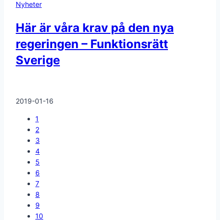
Nyheter
Här är våra krav på den nya
regeringen – Funktionsrätt
Sverige
2019-01-16
1
2
3
4
5
6
7
8
9
10