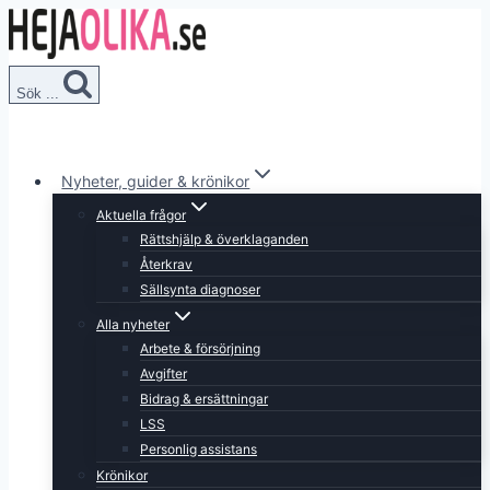
Skip
to
content
Sök ...
Nyheter, guider & krönikor
Aktuella frågor
Rättshjälp & överklaganden
Återkrav
Sällsynta diagnoser
Alla nyheter
Arbete & försörjning
Avgifter
Bidrag & ersättningar
LSS
Personlig assistans
Krönikor