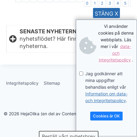
0
1
2
3
4
5
6
STÄNG X
Vi använder
SENASTE NYHETERNA.
Missat något i
cookies på denna
nyhetsflödet? Här finns de senaste
webbplats. Läs
nyheterna.
mer i vår
data-
och
integritetspolicy
.
Jag godkänner att
mina uppgifter
Integritetspolicy
Sitemap
behandlas enligt vår
Information om data-
och integritetspolicy
.
© 2026 HejaOlika (en del av Contentverkstan.se)
Cookies är OK
Beställ vårt nyhetsbrev