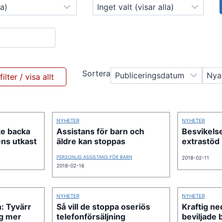
Sortera
NYHETER
NYHETER
te backa
Assistans för barn och
Besvikelse
ns utkast
äldre kan stoppas
extrastöd
PERSONLIG ASSISTANS FÖR BARN
2018-02-11
2018-02-16
NYHETER
NYHETER
: Tyvärr
Så vill de stoppa oseriös
Kraftig ne
gg mer
telefonförsäljning
beviljade 