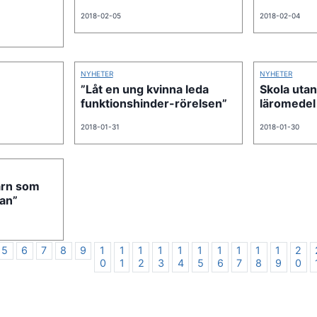
2018-02-05
2018-02-04
NYHETER
NYHETER
”Låt en ung kvinna leda
Skola utan
funktionshinder-rörelsen”
läromedel
2018-01-31
2018-01-30
arn som
lan”
5
6
7
8
9
1
1
1
1
1
1
1
1
1
1
2
0
1
2
3
4
5
6
7
8
9
0