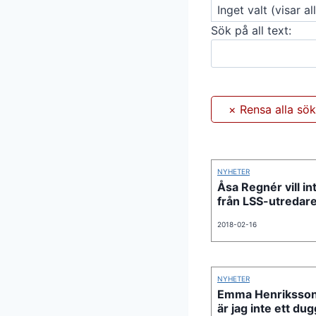
Sök på all text:
NYHETER
Åsa Regnér vill in
från LSS-utredare
2018-02-16
NYHETER
Emma Henriksson
är jag inte ett du