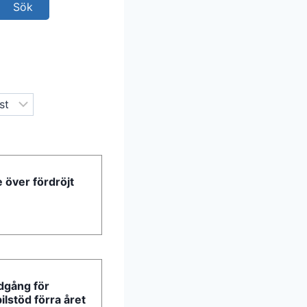
 över fördröjt
dgång för
bilstöd förra året