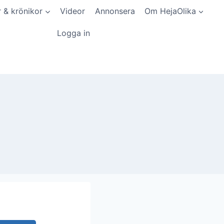
r & krönikor
Videor
Annonsera
Om HejaOlika
Logga in