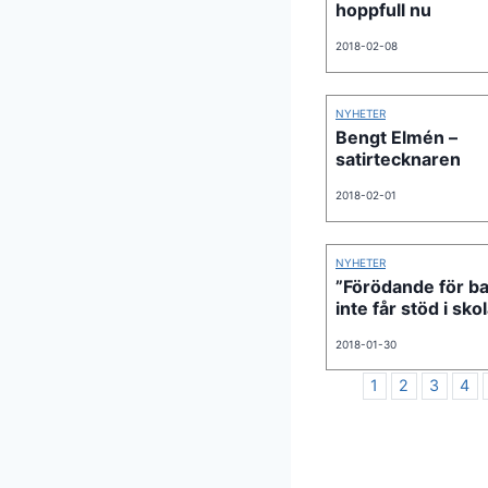
hoppfull nu
2018-02-08
NYHETER
Bengt Elmén –
satirtecknaren
2018-02-01
NYHETER
”Förödande för b
inte får stöd i sko
2018-01-30
1
2
3
4