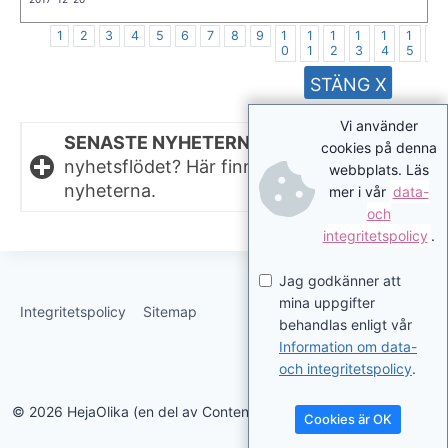
1
2
3
4
5
6
7
8
9
1
1
1
1
1
1
1
0
1
2
3
4
5
6
STÄNG X
Vi använder
SENASTE NYHETERNA.
Missat något i
cookies på denna
nyhetsflödet? Här finns de senaste
webbplats. Läs
nyheterna.
mer i vår
data-
och
integritetspolicy
.
Jag godkänner att
mina uppgifter
Integritetspolicy
Sitemap
behandlas enligt vår
Information om data-
och integritetspolicy
.
© 2026 HejaOlika (en del av Contentverkstan.se)
Cookies är OK