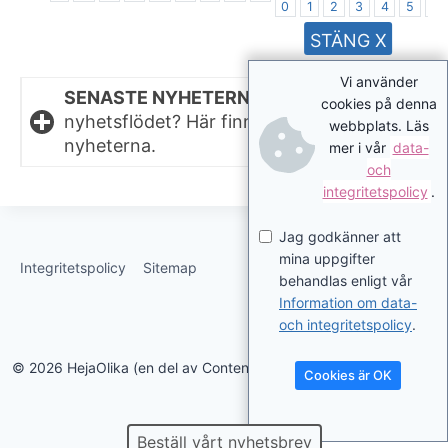
0
1
2
3
4
5
6
STÄNG X
Vi använder
SENASTE NYHETERNA.
Missat något i
cookies på denna
nyhetsflödet? Här finns de senaste
webbplats. Läs
nyheterna.
mer i vår
data-
och
integritetspolicy
.
Jag godkänner att
mina uppgifter
Integritetspolicy
Sitemap
behandlas enligt vår
Information om data-
och integritetspolicy
.
© 2026 HejaOlika (en del av Contentverkstan.se)
Cookies är OK
Beställ vårt nyhetsbrev