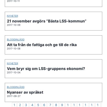
2017-10-11
NYHETER
21 november avgörs ”Bästa LSS-kommun”
2017-10-09
BLOGGINLÄGG
Att ta från de fattiga och ge till de rika
2017-10-08
NYHETER
Vem bryr sig om LSS-gruppens ekonomi?
2017-10-04
BLOGGINLÄGG
Nyanser av språket
2017-09-27
1
2
3
4
5
6
7
8
9
1
1
1
1
1
1
1