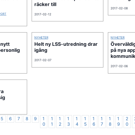
räcker till
2017-02-08
PORT
2017-02-12
NYHETER
NYHETER
 nytt
Helt ny LSS-utredning drar
Överväldi
ersonlig
igång
på nya ap
kommunik
2017-02-07
2017-02-06
ra
sig
5
6
7
8
9
1
1
1
1
1
1
1
1
1
1
2
0
1
2
3
4
5
6
7
8
9
0