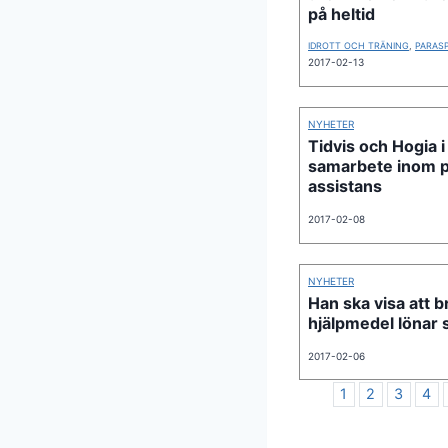
på heltid
IDROTT OCH TRÄNING
,
PARAS
2017-02-13
NYHETER
Tidvis och Hogia i
samarbete inom p
assistans
2017-02-08
NYHETER
Han ska visa att b
hjälpmedel lönar 
2017-02-06
1
2
3
4