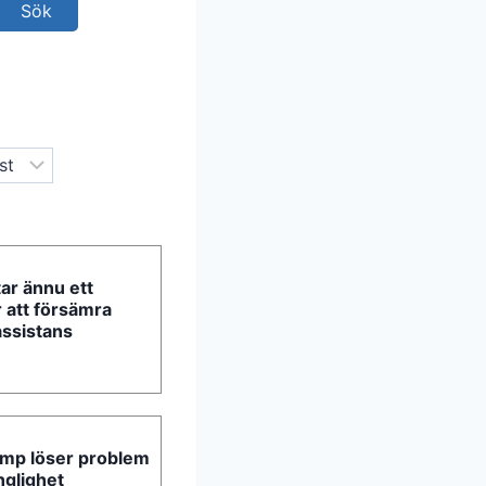
ar ännu ett
ör att försämra
 assistans
ramp löser problem
nglighet