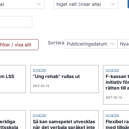
Sortera
NYHETER
NYHETER
om LSS
”Ung rehab” rullas ut
F-kassan t
initiativ f
2017-02-13
rätten till
2017-02-13
NYHETER
NYHETER
erkliga
Så kan samspelet utvecklas
Flexibel 
ttsskola
när det verbala språket inte
med tillgä