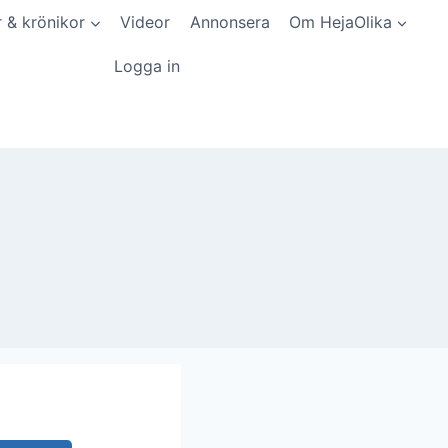
r & krönikor
Videor
Annonsera
Om HejaOlika
Logga in