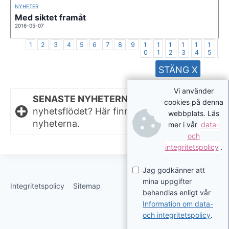
NYHETER
Med siktet framåt
2016-05-07
1
2
3
4
5
6
7
8
9
1
1
1
1
1
1
1
0
1
2
3
4
5
6
STÄNG X
Vi använder
SENASTE NYHETERNA.
Missat något i
cookies på denna
nyhetsflödet? Här finns de senaste
webbplats. Läs
nyheterna.
mer i vår
data-
och
integritetspolicy
.
Jag godkänner att
mina uppgifter
Integritetspolicy
Sitemap
behandlas enligt vår
Information om data-
och integritetspolicy
.