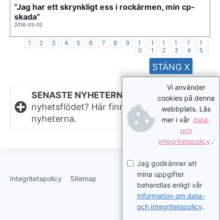
”Jag har ett skrynkligt ess i rockärmen, min cp-
skada”
2016-03-02
1
2
3
4
5
6
7
8
9
1
1
1
1
1
1
1
0
1
2
3
4
5
6
STÄNG X
Vi använder
SENASTE NYHETERNA.
Missat något i
cookies på denna
nyhetsflödet? Här finns de senaste
webbplats. Läs
nyheterna.
mer i vår
data-
och
integritetspolicy
.
Jag godkänner att
mina uppgifter
Integritetspolicy
Sitemap
behandlas enligt vår
Information om data-
och integritetspolicy
.