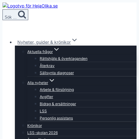
Skip
to
Sök ...
content
Nyheter, guider & krönikor
Aktuella frågor
Rättshjälp & överklaganden
Återkrav
Sällsynta diagnoser
Alla nyheter
Arbete & försörjning
Avgifter
Bidrag & ersättningar
LSS
Personlig assistans
Krönikor
LSS-skolan 2026