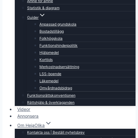
Ämne för ämne
Statistik & diagram
Guider
Anpassad grundskola
Bostadstillägg
Folkhögskola
Funktionshinderpolitik
Hjälpmedel
Korttids
Merkostnadsersättning
LSS-boende
Läkemedel
Omvårdnadsbidrag
Funktionsrättskonventionen
Rättshjälp & överklaganden
Videor
Annonsera
Om HejaOlika
Kontakta oss | Beställ nyhetsbrev