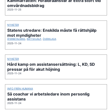
Kammarrätten: Föräldraansvar är extra stort vid
omvårdnadsbidrag
2025-11-25
NYHETER
Statens utredare: Enskilda måste få rättshjälp
mot myndigheter
ÅTERBETALNING
,
RÄTTSHJÄLP
,
ÖVERKLAGA
2025-11-24
NYHETER
Hård kamp om assistansersättning: L, KD, SD
pressar på för akut höjning
2025-11-24
INFO FRÅN HUMANA
Så coachar vi arbetsledare inom personlig
assistans
2025-11-24