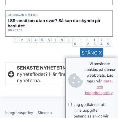
EXPERTSVAR
,
NYHETER
LSS-ansökan utan svar? Så kan du skynda på
beslutet
2025-11-19
1
2
3
4
5
6
7
8
9
1
1
1
1
1
1
1
0
1
2
3
4
5
6
STÄNG X
Vi använder
SENASTE NYHETERNA.
Missat något i
cookies på denna
nyhetsflödet? Här finns de senaste
webbplats. Läs
nyheterna.
mer i vår
data-
och
integritetspolicy
.
Jag godkänner att
mina uppgifter
Integritetspolicy
Sitemap
behandlas enligt vår