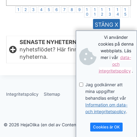
1
2
3
4
5
6
7
8
9
1
1
1
1
1
1
1
0
1
2
3
4
5
6
STÄNG X
Vi använder
SENASTE NYHETERNA.
Missat något i
cookies på denna
nyhetsflödet? Här finns de senaste
webbplats. Läs
nyheterna.
mer i vår
data-
och
integritetspolicy
.
Jag godkänner att
mina uppgifter
Integritetspolicy
Sitemap
behandlas enligt vår
Information om data-
och integritetspolicy
.
© 2026 HejaOlika (en del av Contentverkstan.se)
Cookies är OK