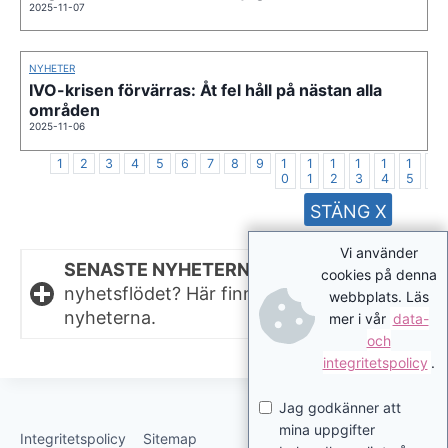
2025-11-07
NYHETER
IVO-krisen förvärras: Åt fel håll på nästan alla
områden
2025-11-06
1
2
3
4
5
6
7
8
9
1
1
1
1
1
1
1
0
1
2
3
4
5
6
STÄNG X
Vi använder
SENASTE NYHETERNA.
Missat något i
cookies på denna
nyhetsflödet? Här finns de senaste
webbplats. Läs
nyheterna.
mer i vår
data-
och
integritetspolicy
.
Jag godkänner att
mina uppgifter
Integritetspolicy
Sitemap