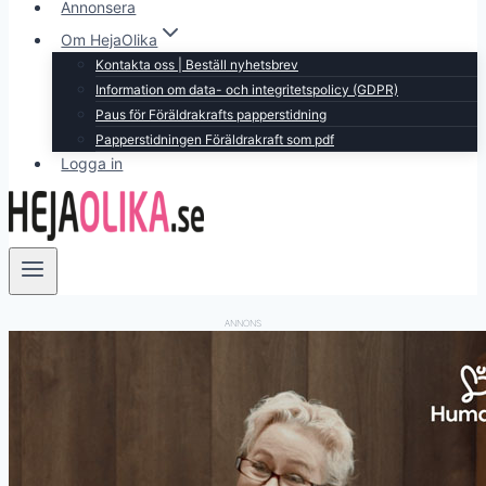
Annonsera
Om HejaOlika
Kontakta oss | Beställ nyhetsbrev
Information om data- och integritetspolicy (GDPR)
Paus för Föräldrakrafts papperstidning
Papperstidningen Föräldrakraft som pdf
Logga in
ANNONS