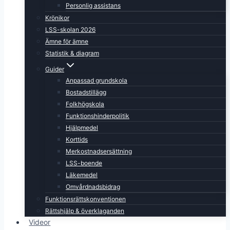
Personlig assistans
Krönikor
LSS-skolan 2026
Ämne för ämne
Statistik & diagram
Guider
Anpassad grundskola
Bostadstillägg
Folkhögskola
Funktionshinderpolitik
Hjälpmedel
Korttids
Merkostnadsersättning
LSS-boende
Läkemedel
Omvårdnadsbidrag
Funktionsrättskonventionen
Rättshjälp & överklaganden
Videor