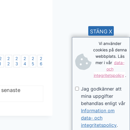
STÄNG X
Vi använder
cookies på denna
webbplats. Läs
2
2
2
2
2
2
2
2
2
3
3
3
3
3
3
3
mer i vår
data-
1
2
3
4
5
6
7
8
9
0
1
2
3
4
5
6
och
integritetspolicy
.
Jag godkänner att
e senaste
mina uppgifter
behandlas enligt vår
Information om
data- och
integritetspolicy
.