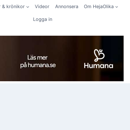
r & krönikor
Videor
Annonsera
Om HejaOlika
Logga in