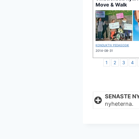
Move & Walk
KONDUKTIV PEDAGOGIK
2014-08-31
1
2
3
4
SENASTE N
nyheterna.