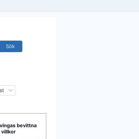
vingas bevittna
 villkor