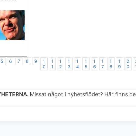
5
6
7
8
9
1
1
1
1
1
1
1
1
1
1
2
0
1
2
3
4
5
6
7
8
9
0
YHETERNA.
Missat något i nyhetsflödet? Här finns d