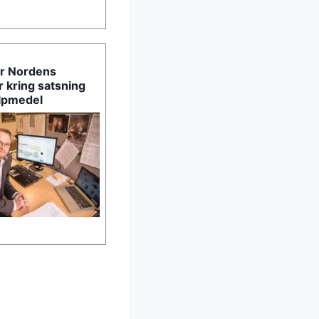
r Nordens
kring satsning
älpmedel