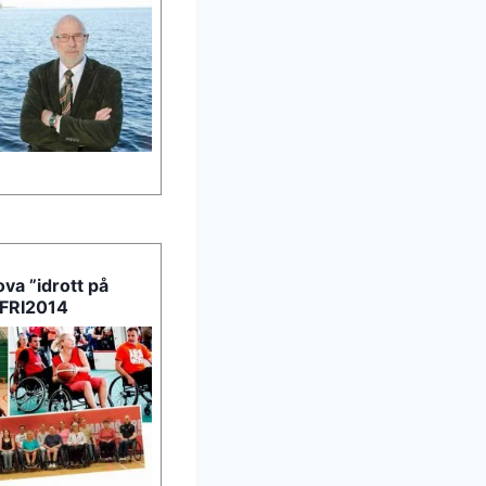
ova ”idrott på
å FRI2014