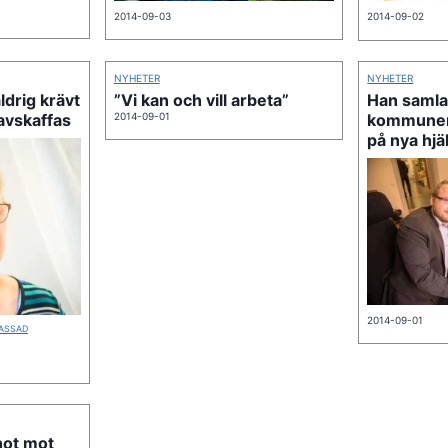
2014-09-03
2014-09-02
NYHETER
NYHETER
ldrig krävt
”Vi kan och vill arbeta”
Han samla
 avskaffas
2014-09-01
kommuner 
på nya hj
2014-09-01
ASSAD
hot mot